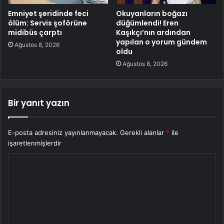
Emniyet şeridinde feci
Okuyanların boğazı
ölüm: Servis şoförüne
düğümlendi! Eren
midibüs çarptı
Kaşıkçı’nın ardından
yapılan o yorum gündem
Ağustos 8, 2026
oldu
Ağustos 8, 2026
Bir yanıt yazın
E-posta adresiniz yayınlanmayacak.
Gerekli alanlar
*
ile
işaretlenmişlerdir
Y
o
r
u
m