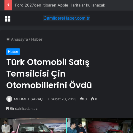
Ford 2027’den itibaren Apple Haritalar kullanacak
Menü
Anasayfa
/
Haber
Haber
Türk Otomobil Satış
Temsilcisi Çin
Otomobillerini Övdü
MEHMET SARAÇ
Şubat 20, 2023
0
8
Bir dakikadan az