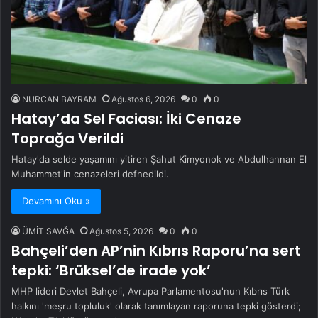
NURCAN BAYRAM
Ağustos 6, 2026
0
0
Hatay’da Sel Faciası: İki Cenaze
Toprağa Verildi
Hatay'da selde yaşamını yitiren Şahut Kimyonok ve Abdulhannan El
Muhammet'in cenazeleri defnedildi.
Devamını Oku »
ÜMİT SAVĞA
Ağustos 5, 2026
0
0
Bahçeli’den AP’nin Kıbrıs Raporu’na sert
tepki: ‘Brüksel’de irade yok’
MHP lideri Devlet Bahçeli, Avrupa Parlamentosu'nun Kıbrıs Türk
halkını 'meşru topluluk' olarak tanımlayan raporuna tepki gösterdi;