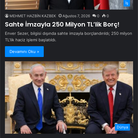
İş
MEHMET HAZBİN KAZBEK
Ağustos 7, 2026
0
0
Sahte İmzayla 250 Milyon TL’lik Borç!
Enver Sezer, bilgisi dışında sahte imzayla borçlandırıldı; 250 milyon
TL'lik haciz işlemi başlatıldı.
Devamını Oku »
Dünya