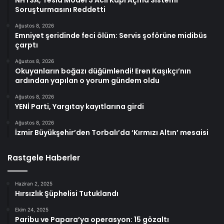
NHTSA, Tesla Model 3 Acil Kapı Açma Sistemi
Soruşturmasını Reddetti
Ağustos 8, 2026
Emniyet şeridinde feci ölüm: Servis şoförüne midibüs
çarptı
Ağustos 8, 2026
Okuyanların boğazı düğümlendi! Eren Kaşıkçı’nın
ardından yapılan o yorum gündem oldu
Ağustos 8, 2026
YENİ Parti, Yargıtay kayıtlarına girdi
Ağustos 8, 2026
İzmir Büyükşehir’den Torbalı’da ‘Kırmızı Altın’ mesaisi
Rastgele Haberler
Haziran 2, 2025
Hırsızlık Şüphelisi Tutuklandı
Ekim 24, 2025
Paribu ve Papara’ya operasyon: 15 gözaltı