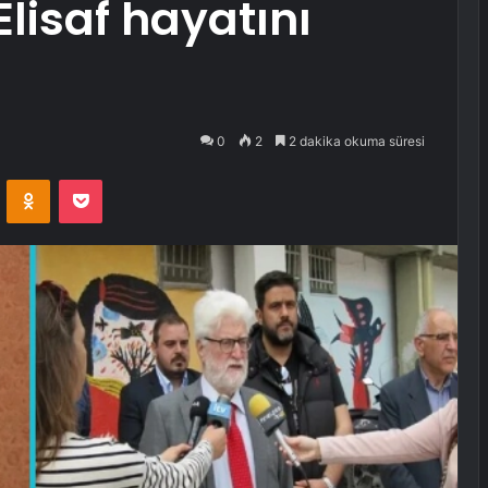
lisaf hayatını
0
2
2 dakika okuma süresi
VKontakte
Odnoklassniki
Pocket