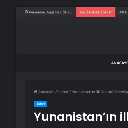
Usta 
Perşembe, Ağustos 6 2026
Son Dakika Haberleri
ANASAY
Anasayfa
/
Haber
/
Yunanistan’ın ilk Yahudi Belediy
Haber
Yunanistan’ın i