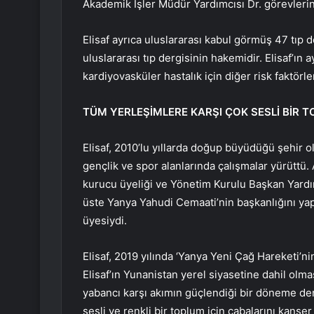
Akademik İşler Müdür Yardımcısı Dr. görevlerini
Elisaf ayrıca uluslararası kabul görmüş 47 tıp 
uluslararası tıp dergisinin hakemidir. Elisaf’ın 
kardiyovasküler hastalık için diğer risk faktörle
TÜM YERLEŞİMLERE KARŞI ÇOK SESLİ BİR 
Elisaf, 2010’lu yıllarda doğup büyüdüğü şehir o
gençlik ve spor alanlarında çalışmalar yürüttü.
kurucu üyeliği ve Yönetim Kurulu Başkan Yardı
üste Yanya Yahudi Cemaati’nin başkanlığını yap
üyesiydi.
Elisaf, 2019 yılında ‘Yanya Yeni Çağ Hareketi’n
Elisaf’ın Yunanistan yerel siyasetine dahil olm
yabancı karşı akımın güçlendiği bir döneme den
sesli ve renkli bir toplum için çabalarını kans