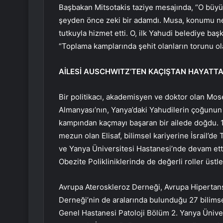
Başbakan Mitsotakis taziye mesajında, “O büyük
şeyden önce zeki bir adamdı. Musa, konumu ne 
tutkuyla hizmet etti. O, ilk Yahudi belediye ba
“Toplama kamplarında şehit olanların torunu olar
AİLESİ AUSCHWITZ’TEN KAÇIŞTAN HAYATTA
Bir politikacı, akademisyen ve doktor olan Mose
Almanyası’nın, Yanya’daki Yahudilerin çoğunun H
kampından kaçmayı başaran bir ailede doğdu. 19
mezun olan Elisaf, bilimsel kariyerine İsrail’de
ve Yanya Üniversitesi Hastanesi’nde devam etti
Obezite Polikliniklerinde de değerli roller üstle
Avrupa Ateroskleroz Derneği, Avrupa Hipertan
Derneği’nin de aralarında bulunduğu 27 bilimsel
Genel Hastanesi Patoloji Bölüm 2. Yanya Üniver