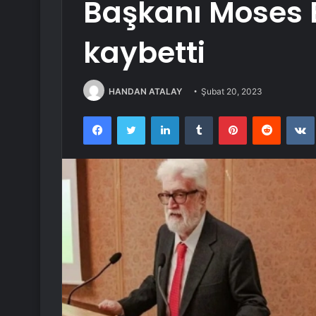
Başkanı Moses E
kaybetti
HANDAN ATALAY
Şubat 20, 2023
Facebook
Twitter
LinkedIn
Tumblr
Pinterest
Reddit