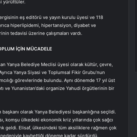
 yürüttüler.
dergisinin eş editörü ve yayın kurulu üyesi ve 118
ayrıca hiperlipidemi, hipertansiyon, diyabet ve
rinin tedavisi üzerine çalışmaları vardı.
TOPLUM İÇİN MÜCADELE
lan Yanya Belediye Meclisi üyesi olarak kültür, çevre,
 Ayrıca Yanya Siyasi ve Toplumsal Fikir Grubu’nun
mcılığı görevlerinde bulundu. Aynı dönemde 17 yıl üst
tı ve Yunanistan’daki organize Yahudi örgütlerinin bir
in başkanı olarak Yanya Belediyesi başkanlığına seçildi.
ası, komşu ülkedeki ekonomik kriz yıllarında çok sağcı
k geldi. Elisaf, ülkesindeki tüm aksiliklere rağmen çok
er nedeniyle kaybettiği döneme kadar sürdürdü.