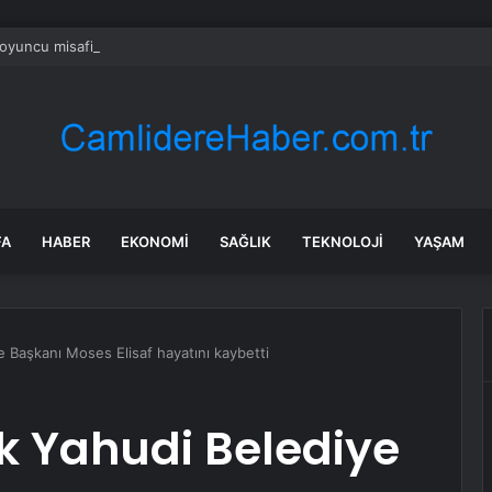
oyuncu misafirhaneye yerleşti! Tarık Papuççuoğlu bir göz odada yeni ha
FA
HABER
EKONOMI
SAĞLIK
TEKNOLOJI
YAŞAM
e Başkanı Moses Elisaf hayatını kaybetti
lk Yahudi Belediye