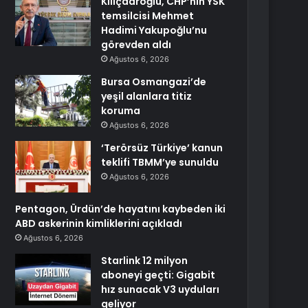
Kılıçdaroğlu, CHP’nin YSK
temsilcisi Mehmet
Hadimi Yakupoğlu’nu
görevden aldı
Ağustos 6, 2026
Bursa Osmangazi’de
yeşil alanlara titiz
koruma
Ağustos 6, 2026
‘Terörsüz Türkiye’ kanun
teklifi TBMM’ye sunuldu
Ağustos 6, 2026
Pentagon, Ürdün’de hayatını kaybeden iki
ABD askerinin kimliklerini açıkladı
Ağustos 6, 2026
Starlink 12 milyon
aboneyi geçti: Gigabit
hız sunacak V3 uyduları
geliyor