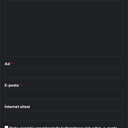
Y
o
r
u
m
*
Ad
*
E-posta
*
İnternet sitesi