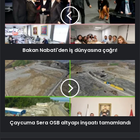
Bakan Nabati'den iş dünyasına çağrı!
Çaycuma Sera OSB altyapı inşaatı tamamlandı