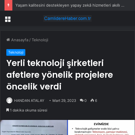
Yaşam kalitesini destekleyen yapay zekâ hizmetleri akıllı kentler için finansman ve altyapı kadar önemli
Menü
Anasayfa
/
Teknoloji
Teknoloji
Yerli teknoloji şirketleri
afetlere yönelik projelere
öncelik verdi
HANDAN ATALAY
Mart 29, 2023
0
6
1 dakika okuma süresi