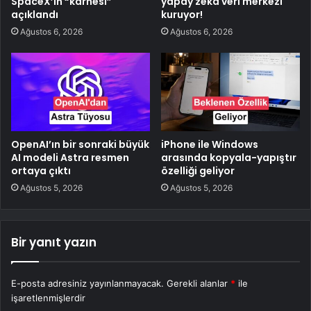
SpaceX’in “karnesi”
yapay zeka veri merkezi
açıklandı
kuruyor!
Ağustos 6, 2026
Ağustos 6, 2026
OpenAI’ın bir sonraki büyük
iPhone ile Windows
AI modeli Astra resmen
arasında kopyala-yapıştır
ortaya çıktı
özelliği geliyor
Ağustos 5, 2026
Ağustos 5, 2026
Bir yanıt yazın
E-posta adresiniz yayınlanmayacak.
Gerekli alanlar
*
ile
işaretlenmişlerdir