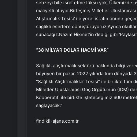
sebzeyi bile israf etme lüksü yok. Ülkemizde uy
maliyetli oluyor.Birleşmiş Milletler Uluslarara
Atıştırmalık Tesisi’ ile yerel israfın önüne geçe
sağlıklı eserlere dönüştürüyoruz.Ayrıca okulla
sunacağız.Nazım Hikmet’in dediği gibi ‘Paylaşma
“38 MİLYAR DOLAR HACMİ VAR”
Sağlıklı atıştırmalık sektörü hakkında bilgi ver
büyüyen bir pazar. 2022 yılında tüm dünyada 38
“Sağlıklı Atıştırmalıklar Tesisi” ile birlikte tü
Milletler Uluslararası Göç Örgütü’nün (IOM) des
Kooperatifi ile birlikte işleteceğimiz 600 metrek
sağlayacak.”
findikli-ajans.com.tr