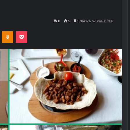
0
9
1 dakika okuma süresi
VKontakte
Odnoklassniki
Pocket