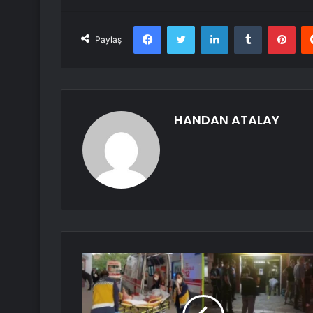
Facebook
Twitter
LinkedIn
Tumblr
Pint
Paylaş
HANDAN ATALAY