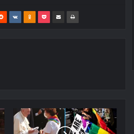
erest
Reddit
VKontakte
Odnoklassniki
Pocket
E-Posta ile paylaş
Yazdır