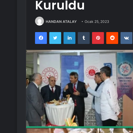
Kuruldu
HANDAN ATALAY
Ocak 25, 2023
Facebook
Twitter
LinkedIn
Tumblr
Pinterest
Reddit