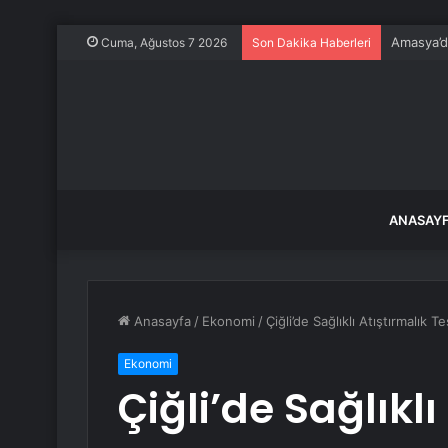
Amasya’da
Cuma, Ağustos 7 2026
Son Dakika Haberleri
ANASAY
Anasayfa
/
Ekonomi
/
Çiğli’de Sağlıklı Atıştırmalık T
Ekonomi
Çiğli’de Sağlıklı