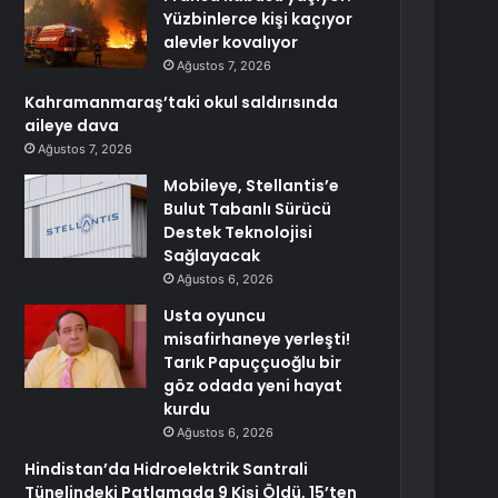
Yüzbinlerce kişi kaçıyor
alevler kovalıyor
Ağustos 7, 2026
Kahramanmaraş’taki okul saldırısında
aileye dava
Ağustos 7, 2026
Mobileye, Stellantis’e
Bulut Tabanlı Sürücü
Destek Teknolojisi
Sağlayacak
Ağustos 6, 2026
Usta oyuncu
misafirhaneye yerleşti!
Tarık Papuççuoğlu bir
göz odada yeni hayat
kurdu
Ağustos 6, 2026
Hindistan’da Hidroelektrik Santrali
Tünelindeki Patlamada 9 Kişi Öldü, 15’ten