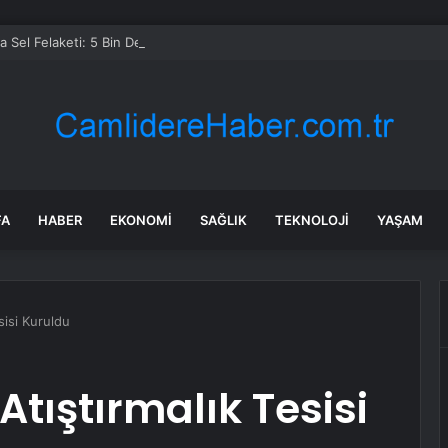
 Sel Felaketi: 5 Bin Dekar Tarım Alanı Etkilendi
FA
HABER
EKONOMI
SAĞLIK
TEKNOLOJI
YAŞAM
esisi Kuruldu
 Atıştırmalık Tesisi