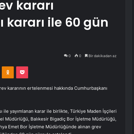
ev kararı
kararı ile 60 gün
0
0
Bir dakikadan az
VKontakte
Odnoklassniki
Pocket
grev kararının ertelenmesi hakkında Cumhurbaşkanı
le yayımlanan karar ile birlikte, Türkiye Maden İşçileri
el Müdürlüğü, Balıkesir Bigadiç Bor İşletme Müdürlüğü,
ahya Emet Bor İşletme Müdürlüğünde alınan grev