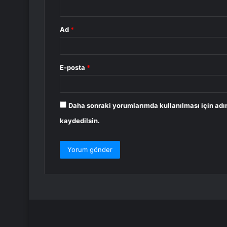
*
Ad
*
E-posta
*
Daha sonraki yorumlarımda kullanılması için adı
kaydedilsin.