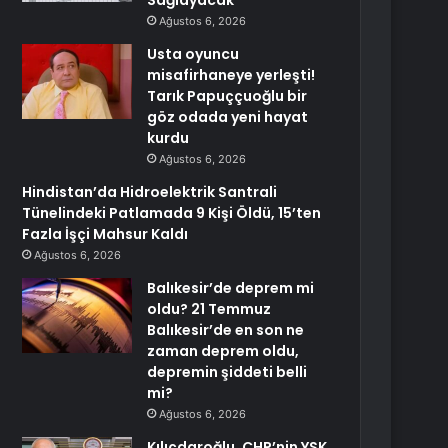
Sağlayacak
Ağustos 6, 2026
Usta oyuncu
misafirhaneye yerleşti!
Tarık Papuççuoğlu bir
göz odada yeni hayat
kurdu
Ağustos 6, 2026
Hindistan’da Hidroelektrik Santrali
Tünelindeki Patlamada 9 Kişi Öldü, 15’ten
Fazla İşçi Mahsur Kaldı
Ağustos 6, 2026
Balıkesir’de deprem mi
oldu? 21 Temmuz
Balıkesir’de en son ne
zaman deprem oldu,
depremin şiddeti belli
mi?
Ağustos 6, 2026
Kılıçdaroğlu, CHP’nin YSK