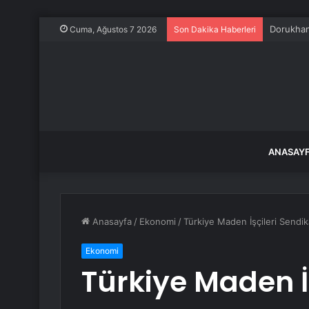
Dorukhan
Cuma, Ağustos 7 2026
Son Dakika Haberleri
ANASAY
Anasayfa
/
Ekonomi
/
Türkiye Maden İşçileri Sendik
Ekonomi
Türkiye Maden İş