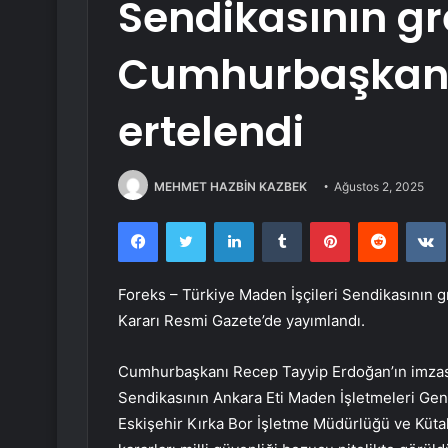
Sendikasının gr
Cumhurbaşkanı 
ertelendi
MEHMET HAZBİN KAZBEK
Ağustos 2, 2025
Facebook
Twitter
LinkedIn
Tumblr
Pinterest
Reddit
Foreks – Türkiye Maden İşçileri Sendikasının 
Kararı Resmi Gazete’de yayımlandı.
Cumhurbaşkanı Recep Tayyip Erdoğan’ın imzası i
Sendikasının Ankara Eti Maden İşletmeleri Gen
Eskişehir Kırka Bor İşletme Müdürlüğü ve Küt