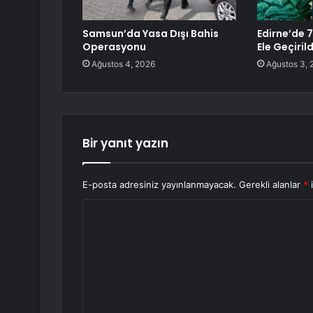
Samsun’da Yasa Dışı Bahis
Edirne’de 
Operasyonu
Ele Geçirild
Ağustos 4, 2026
Ağustos 3, 
Bir yanıt yazın
E-posta adresiniz yayınlanmayacak.
Gerekli alanlar
*
i
Y
o
r
u
m