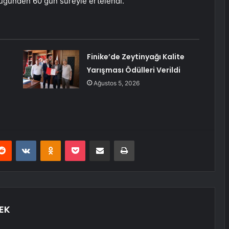
ldüğünden 60 gün süreyle ertelendi.
Finike’de Zeytinyağı Kalite
Yarışması Ödülleri Verildi
Ağustos 5, 2026
erest
Reddit
VKontakte
Odnoklassniki
Pocket
E-Posta ile paylaş
Yazdır
EK