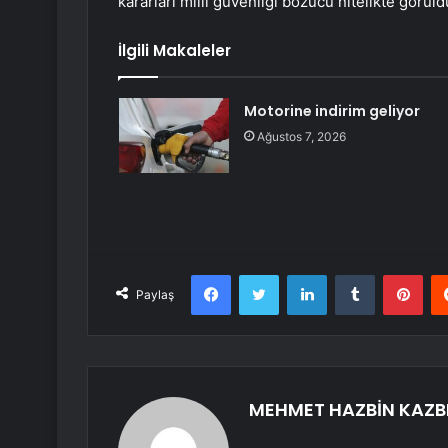
kararları milli güvenliği bozucu nitelikte görü
İlgili Makaleler
Motorine indirim geliyor
Ağustos 7, 2026
Facebook
Twitter
LinkedIn
Tumblr
Pint
Paylaş
MEHMET HAZBİN KAZB