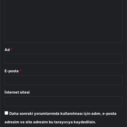
r
u
m
*
Ad
*
E-posta
*
İnternet sitesi
Daha sonraki yorumlarımda kullanılması için adım, e-posta
adresim ve site adresim bu tarayıcıya kaydedilsin.