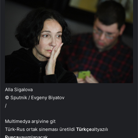
Alla Sigalova
© Sputnik / Evgeny Biyatov
/
Multimedya arşivine git
Türk-Rus ortak sineması üretildi
Türkçe
altyazılı
Rusça
yayımlanacak.