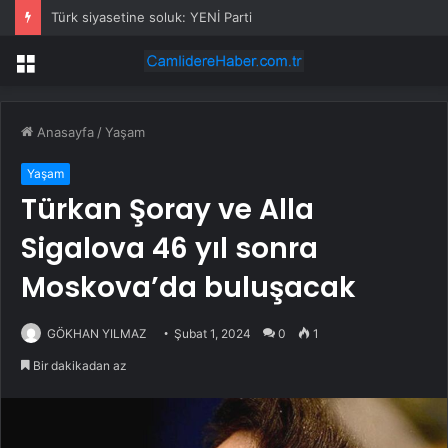
Türk siyasetine soluk: YENİ Parti
Menü
Anasayfa
/
Yaşam
Yaşam
Türkan Şoray ve Alla
Sigalova 46 yıl sonra
Moskova’da buluşacak
GÖKHAN YILMAZ
Şubat 1, 2024
0
1
Bir dakikadan az