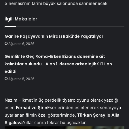
Sineması’nın tarihi büyük salonunda sahnelenecek.
İlgili Makaleler
Ganire Paşayeva’nın Mirası Bakü’de Yaşatılıyor
Ağustos 6, 2026
Gemlik’te Geç Roma-Erken Bizans dönemine ait
kalıntılar bulundu… Alan 1. derece arkeolojik SİT ilan
edildi
Ağustos 5, 2026
Nazım Hikmet’in üç perdelik tiyatro oyunu olarak yazdığı
eser.
Ferhad ve Şirin
Eserlerinden esinlenerek senaryoya
uyarlanan filmin özel gösteriminde,
Türkan Şoray
ile
Alla
Sigalova
Yıllar sonra tekrar buluşacaklar.