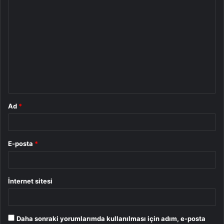
Y
o
r
u
m
*
Ad
*
E-posta
*
İnternet sitesi
Daha sonraki yorumlarımda kullanılması için adım, e-posta