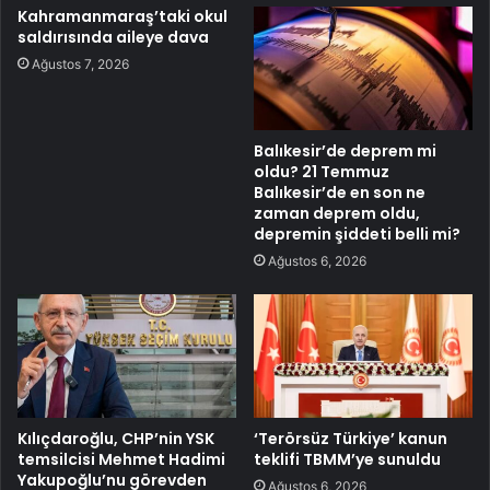
Kahramanmaraş’taki okul
saldırısında aileye dava
Ağustos 7, 2026
Balıkesir’de deprem mi
oldu? 21 Temmuz
Balıkesir’de en son ne
zaman deprem oldu,
depremin şiddeti belli mi?
Ağustos 6, 2026
Kılıçdaroğlu, CHP’nin YSK
‘Terörsüz Türkiye’ kanun
temsilcisi Mehmet Hadimi
teklifi TBMM’ye sunuldu
Yakupoğlu’nu görevden
Ağustos 6, 2026