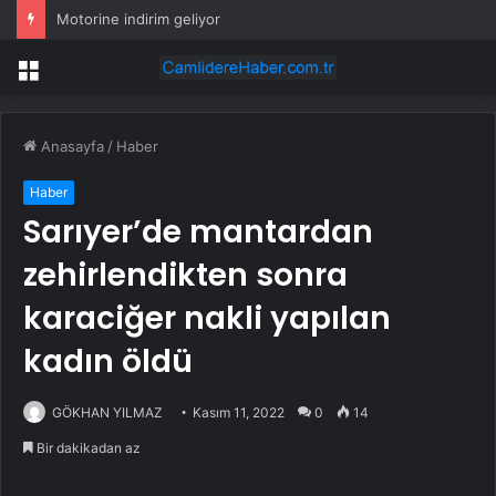
Motorine indirim geliyor
Menü
Anasayfa
/
Haber
Haber
Sarıyer’de mantardan
zehirlendikten sonra
karaciğer nakli yapılan
kadın öldü
GÖKHAN YILMAZ
Kasım 11, 2022
0
14
Bir dakikadan az