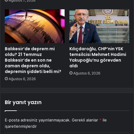
Ağustos 7, 2026
Balıkesir’de deprem mi
Kılıçdaroğlu, CHP’nin YSK
oldu? 21 Temmuz
temsilcisi Mehmet Hadimi
Balıkesir’de en son ne
Yakupoğlu’nu görevden
zaman deprem oldu,
aldı
depremin şiddeti belli mi?
Ağustos 6, 2026
Ağustos 6, 2026
Bir yanıt yazın
E-posta adresiniz yayınlanmayacak.
Gerekli alanlar
*
ile
işaretlenmişlerdir