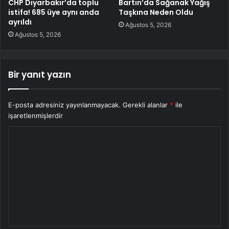
CHP Diyarbakır’da toplu
Bartın’da Sağanak Yağış
istifa! 685 üye aynı anda
Taşkına Neden Oldu
ayrıldı
Ağustos 5, 2026
Ağustos 5, 2026
Bir yanıt yazın
E-posta adresiniz yayınlanmayacak.
Gerekli alanlar
*
ile
işaretlenmişlerdir
Y
o
r
u
m
*