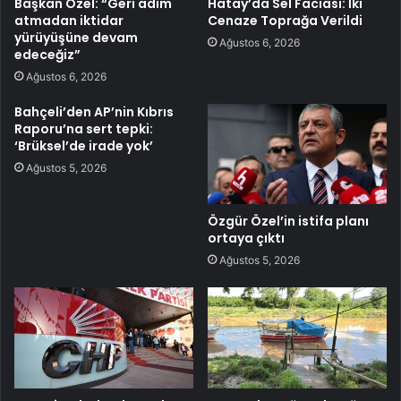
Başkan Özel: “Geri adım
Hatay’da Sel Faciası: İki
atmadan iktidar
Cenaze Toprağa Verildi
yürüyüşüne devam
Ağustos 6, 2026
edeceğiz”
Ağustos 6, 2026
Bahçeli’den AP’nin Kıbrıs
Raporu’na sert tepki:
‘Brüksel’de irade yok’
Ağustos 5, 2026
Özgür Özel’in istifa planı
ortaya çıktı
Ağustos 5, 2026