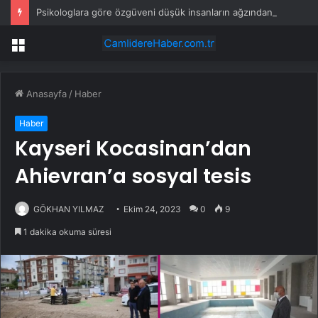
Psikologlara göre özgüveni düşük insanların ağzından düşürmediği 10 cümle
Menü
Anasayfa
/
Haber
Haber
Kayseri Kocasinan’dan
Ahievran’a sosyal tesis
GÖKHAN YILMAZ
Ekim 24, 2023
0
9
1 dakika okuma süresi