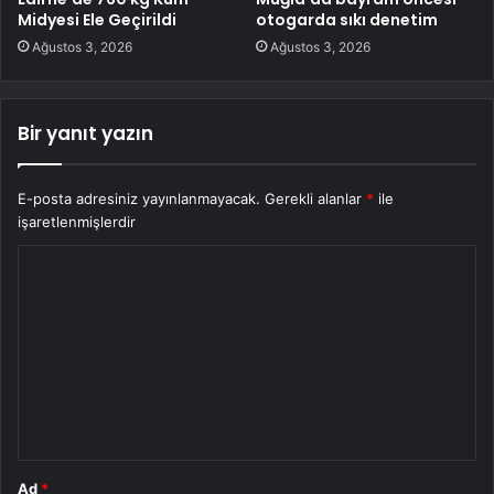
Midyesi Ele Geçirildi
otogarda sıkı denetim
Ağustos 3, 2026
Ağustos 3, 2026
Bir yanıt yazın
E-posta adresiniz yayınlanmayacak.
Gerekli alanlar
*
ile
işaretlenmişlerdir
Y
o
r
u
m
*
Ad
*