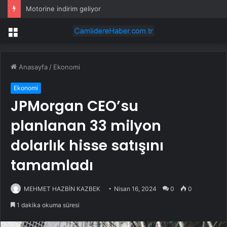
Motorine indirim geliyor
Menü
Anasayfa
/
Ekonomi
Ekonomi
JPMorgan CEO’su
planlanan 33 milyon
dolarlık hisse satışını
tamamladı
MEHMET HAZBİN KAZBEK
Nisan 16, 2024
0
0
1 dakika okuma süresi