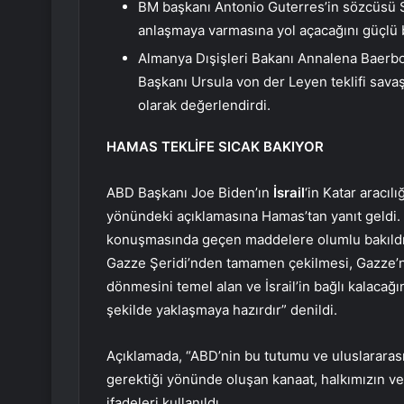
BM başkanı Antonio Guterres’in sözcüsü Step
anlaşmaya varmasına yol açacağını güçlü 
Almanya Dışişleri Bakanı Annalena Baerbock
Başkanı Ursula von der Leyen teklifi savaş
olarak değerlendirdi.
HAMAS TEKLİFE SICAK BAKIYOR
ABD Başkanı Joe Biden’ın
İsrail
‘in Katar aracıl
yönündeki açıklamasına Hamas’tan yanıt geldi. 
konuşmasında geçen maddelere olumlu bakıldığı b
Gazze Şeridi’nden tamamen çekilmesi, Gazze’ni
dönmesini temel alan ve İsrail’in bağlı kalacağın
şekilde yaklaşmaya hazırdır” denildi.
Açıklamada, “ABD’nin bu tutumu ve uluslararas
gerektiği yönünde oluşan kanaat, halkımızın v
ifadeleri kullanıldı.