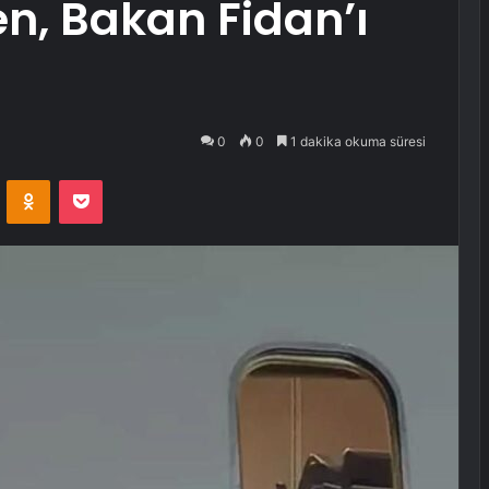
en, Bakan Fidan’ı
0
0
1 dakika okuma süresi
VKontakte
Odnoklassniki
Pocket