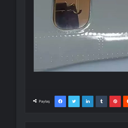
Facebook
Twitter
LinkedIn
Tumblr
Pint
Paylaş