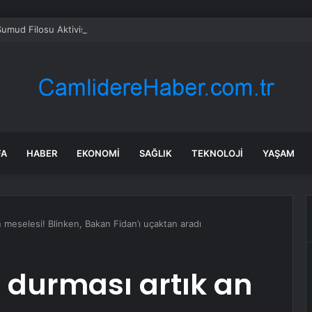
umud Filosu Aktivistleri Ankara’da Karşılandı
FA
HABER
EKONOMI
SAĞLIK
TEKNOLOJI
YAŞAM
an meselesi! Blinken, Bakan Fidan’ı uçaktan aradı
n durması artık an