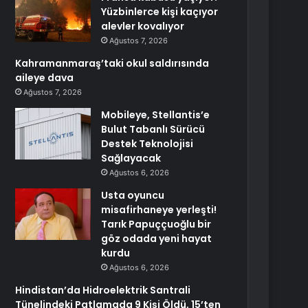
Yüzbinlerce kişi kaçıyor
alevler kovalıyor
Ağustos 7, 2026
Kahramanmaraş’taki okul saldırısında
aileye dava
Ağustos 7, 2026
Mobileye, Stellantis’e
Bulut Tabanlı Sürücü
Destek Teknolojisi
Sağlayacak
Ağustos 6, 2026
Usta oyuncu
misafirhaneye yerleşti!
Tarık Papuççuoğlu bir
göz odada yeni hayat
kurdu
Ağustos 6, 2026
Hindistan’da Hidroelektrik Santrali
Tünelindeki Patlamada 9 Kişi Öldü, 15’ten