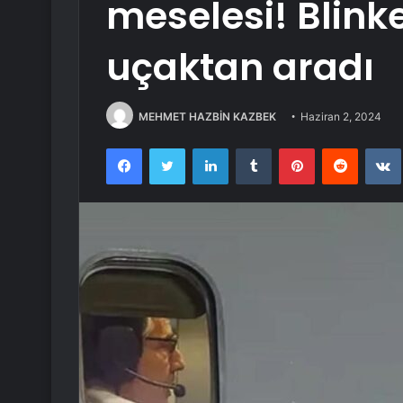
meselesi! Blink
uçaktan aradı
MEHMET HAZBİN KAZBEK
Haziran 2, 2024
Facebook
Twitter
LinkedIn
Tumblr
Pinterest
Reddit