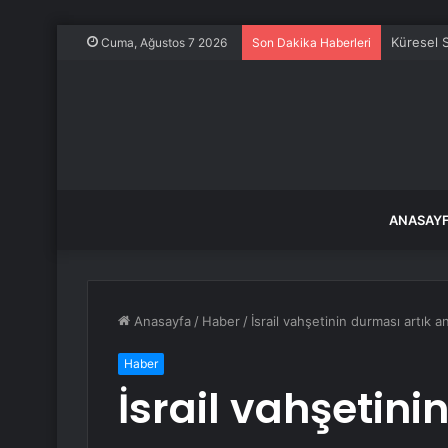
Küresel S
Cuma, Ağustos 7 2026
Son Dakika Haberleri
ANASAY
Anasayfa
/
Haber
/
İsrail vahşetinin durması artık 
Haber
İsrail vahşetini