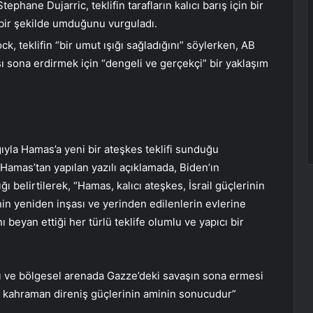
hane Dujarric, teklifin tarafların kalıcı barış için bir
bir şekilde umduğunu vurguladı.
, teklifin “bir umut ışığı sağladığını” söylerken, AB
ı sona erdirmek için “dengeli ve gerçekçi” bir yaklaşım
ığıyla Hamas’a yeni bir ateşkes teklifi sunduğu
Hamas’tan yapılan yazılı açıklamada, Biden’ın
elirtilerek, “Hamas, kalıcı ateşkes, İsrail güçlerinin
n yeniden inşası ve yerinden edilenlerin evlerine
ı beyan ettiği her türlü teklife olumlu ve yapıcı bir
ı ve bölgesel arenada Gazze’deki savaşın sona ermesi
e kahraman direniş güçlerinin aminin sonucudur”