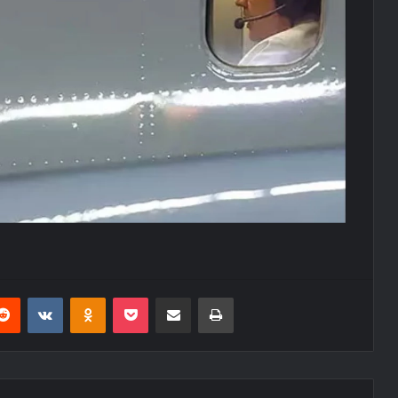
erest
Reddit
VKontakte
Odnoklassniki
Pocket
E-Posta ile paylaş
Yazdır