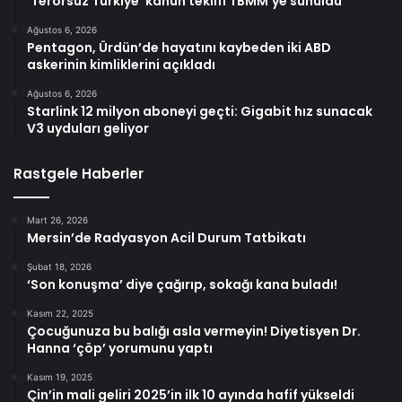
‘Terörsüz Türkiye’ kanun teklifi TBMM’ye sunuldu
Ağustos 6, 2026
Pentagon, Ürdün’de hayatını kaybeden iki ABD
askerinin kimliklerini açıkladı
Ağustos 6, 2026
Starlink 12 milyon aboneyi geçti: Gigabit hız sunacak
V3 uyduları geliyor
Rastgele Haberler
Mart 26, 2026
Mersin’de Radyasyon Acil Durum Tatbikatı
Şubat 18, 2026
‘Son konuşma’ diye çağırıp, sokağı kana buladı!
Kasım 22, 2025
Çocuğunuza bu balığı asla vermeyin! Diyetisyen Dr.
Hanna ‘çöp’ yorumunu yaptı
Kasım 19, 2025
Çin’in mali geliri 2025’in ilk 10 ayında hafif yükseldi