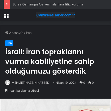
Bursa Osmangazi’de yeşil alanlara titiz koruma
Menü
Anasayfa
/
İran
İran
İsrail: İran topraklarını
vurma kabiliyetine sahip
olduğumuzu gösterdik
MEHMET HAZBİN KAZBEK
Nisan 19, 2024
0
0
1 dakika okuma süresi