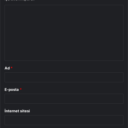
Y
o
r
u
m
*
Ad
*
E-posta
*
İnternet sitesi