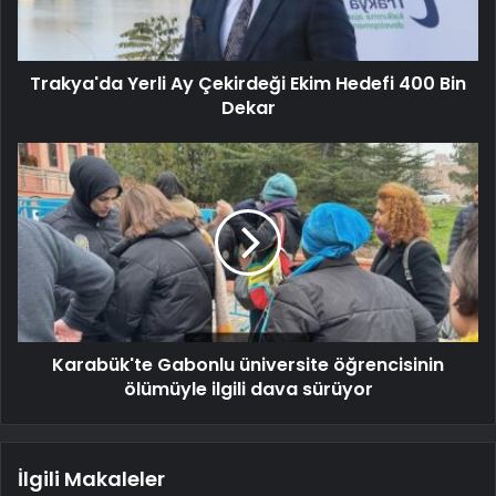
Trakya'da Yerli Ay Çekirdeği Ekim Hedefi 400 Bin
Dekar
Karabük'te Gabonlu üniversite öğrencisinin
ölümüyle ilgili dava sürüyor
İlgili Makaleler