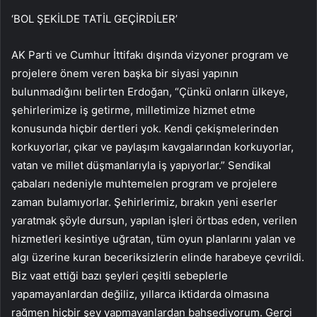
‘BOL ŞEKİLDE TATİL GEÇİRDİLER’
AK Parti ve Cumhur İttifakı dışında vizyoner program ve
projelere önem veren başka bir siyasi yapının
bulunmadığını belirten Erdoğan, “Çünkü onların ülkeye,
şehirlerimize iş getirme, milletimize hizmet etme
konusunda hiçbir dertleri yok. Kendi çekişmelerinden
korkuyorlar, çıkar ve paylaşım kavgalarından korkuyorlar,
vatan ve millet düşmanlarıyla iş yapıyorlar.” Sendikal
çabaları nedeniyle muhtemelen program ve projelere
zaman bulamıyorlar. Şehirlerimiz, bırakın yeni eserler
yaratmak şöyle dursun, yapılan işleri örtbas eden, verilen
hizmetleri kesintiye uğratan, tüm oyun planlarını yalan ve
algı üzerine kuran beceriksizlerin elinde harabeye çevrildi.
Biz vaat ettiği bazı şeyleri çeşitli sebeplerle
yapamayanlardan değiliz, yıllarca iktidarda olmasına
rağmen hiçbir şey yapmayanlardan bahsediyorum. Gerçi