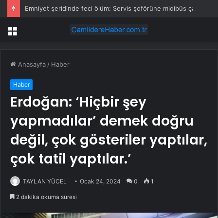
Emniyet şeridinde feci ölüm: Servis şoförüne midibüs çarptı
Menü
Anasayfa
/
Haber
Haber
Erdoğan: ‘Hiçbir şey
yapmadılar’ demek doğru
değil, çok gösteriler yaptılar,
çok tatil yaptılar.’
TAYLAN YÜCEL
Ocak 24, 2024
0
1
2 dakika okuma süresi