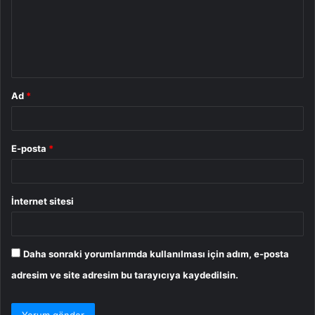
u
m
*
Ad
*
E-posta
*
İnternet sitesi
Daha sonraki yorumlarımda kullanılması için adım, e-posta
adresim ve site adresim bu tarayıcıya kaydedilsin.