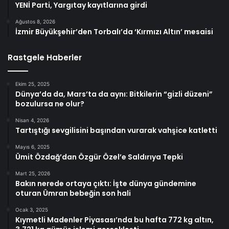
YENİ Parti, Yargıtay kayıtlarına girdi
Ağustos 8, 2026
İzmir Büyükşehir’den Torbalı’da ‘Kırmızı Altın’ mesaisi
Rastgele Haberler
Ekim 25, 2025
Dünya’da da, Mars’ta da aynı: Bitkilerin “gizli düzeni”
bozulursa ne olur?
Nisan 4, 2026
Tartıştığı sevgilisini başından vurarak vahşice katletti
Mayıs 6, 2025
Ümit Özdağ’dan Özgür Özel’e Saldırıya Tepki
Mart 25, 2026
Bakın nerede ortaya çıktı: İşte dünya gündemine
oturan Ümran bebeğin son hali
Ocak 3, 2025
Kıymetli Madenler Piyasası’nda bu hafta 772 kg altın,