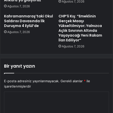
Ağustos 7, 2026
Ağustos 7, 2026
Kahramanmaraş’taki Okul
CHP’li Kış: “Emeklinin
Saldırısı Davasında İlk
Gerçek Maaşı
Duruşma 4 Eylül’de
Yükseltilmiyor; Yalnızca
Açlık Sınırının Altında
Ağustos 7, 2026
Yaşayacağı Yeni Rakam
İlan Ediliyor”
Ağustos 7, 2026
Bir yanıt yazın
E-posta adresiniz yayınlanmayacak.
Gerekli alanlar
*
ile
işaretlenmişlerdir
Y
o
r