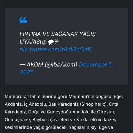
FIRTINA VE SAĞANAK YAĞIŞ
UYARISI⛈️🌪️☔️
pic.twitter.com/r8nlGn5rtR
— AKOM (@ibbAkom)
December 5,
2025
Meteoroloji tahminlerine göre Marmara’nın doğusu, Ege,
Akdeniz, İç Anadolu, Batı Karadeniz (Sinop hariç), Orta
Karadeniz, Doğu ve Güneydoğu Anadolu ile Giresun,
Gümüşhane, Bayburt çevreleri ve Kırklareli’nin kuzey
kesimlerinde yağış görülecek. Yağışların kıyı Ege ve