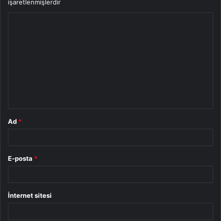
işaretlenmişlerdir
Y
o
r
u
m
*
Ad
*
E-posta
*
İnternet sitesi