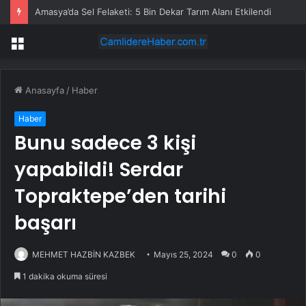
Amasya’da Sel Felaketi: 5 Bin Dekar Tarım Alanı Etkilendi
Menü
Anasayfa
/
Haber
Haber
Bunu sadece 3 kişi
yapabildi! Serdar
Topraktepe’den tarihi
başarı
MEHMET HAZBİN KAZBEK
Mayıs 25, 2024
0
0
1 dakika okuma süresi