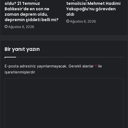
oldu? 21 Temmuz
temsilcisi Mehmet Hadimi
Balıkesir’de en son ne
Yakupoğlu’nu görevden
zaman deprem oldu,
aldı
depremin şiddeti belli mi?
Ağustos 6, 2026
Ağustos 6, 2026
Bir yanıt yazın
E-posta adresiniz yayınlanmayacak.
Gerekli alanlar
*
ile
işaretlenmişlerdir
Y
o
r
u
m
*