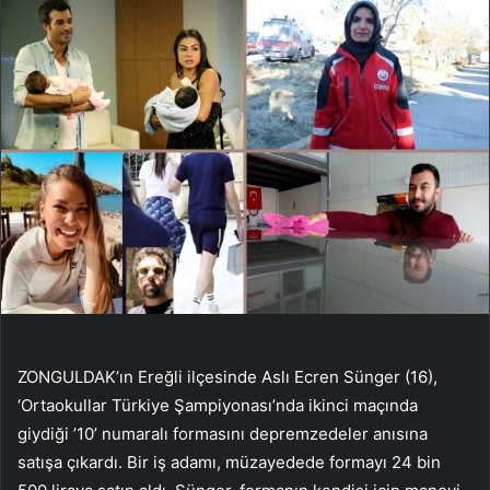
ZONGULDAK’ın Ereğli ilçesinde Aslı Ecren Sünger (16),
‘Ortaokullar Türkiye Şampiyonası’nda ikinci maçında
giydiği ’10’ numaralı formasını depremzedeler anısına
satışa çıkardı. Bir iş adamı, müzayedede formayı 24 bin