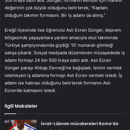
500 liraya satın aldı. Sünger, formanın kendisi için manevi
değerinin çok büyük olduğunu belirterek, “Kaptanı
olduğum takımın formasını. Bir iş adamı da almış.”
Ereğli ilçesinde lise öğrencisi Aslı Ecren Sünger, deprem
bölgesinde yaşayanlara yardım amacıyla okul takımında
Türkiye şampiyonasında giydiği ’10’ numaralı gömleği
satışa çıkardı. Sosyal medyada düzenlenen müzayedede iş
adamı formayı 24 bin 500 liraya satın aldı. Aslı Ecren
Sünger parayı Ahbap Derneği’ne bağışladı. İsmini vermek
istemeyen iş adamına formayı Aslı Ecren vermek istedi. İş
adamı ise hatırası olduğunu belirterek formanın Aslı
Ecren’de kalmasını istedi.
İlgili Makaleler
İsrail-Lübnan müzakereleri Roma’da