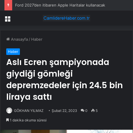
Ford 2027’den itibaren Apple Haritalar kullanacak
Menü
Anasayfa
/
Haber
Haber
Aslı Ecren şampiyonada
giydiği gömleği
depremzedeler için 24.5 bin
liraya sattı
GÖKHAN YILMAZ
Şubat 22, 2023
0
5
1 dakika okuma süresi