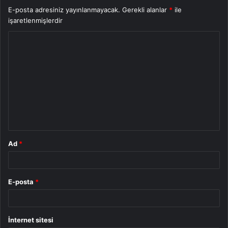
E-posta adresiniz yayınlanmayacak.
Gerekli alanlar
*
ile
işaretlenmişlerdir
Y
o
r
u
m
*
Ad
*
E-posta
*
İnternet sitesi