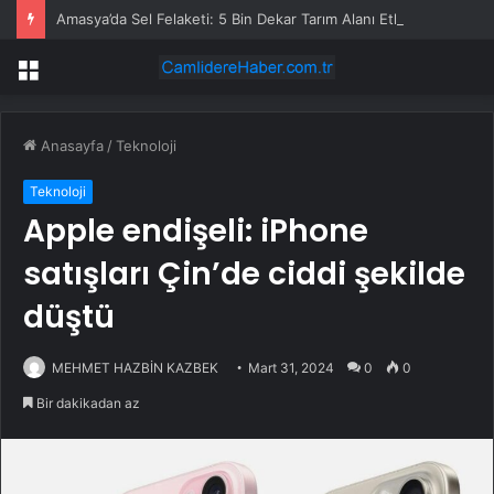
Amasya’da Sel Felaketi: 5 Bin Dekar Tarım Alanı Etkilendi
Menü
Anasayfa
/
Teknoloji
Teknoloji
Apple endişeli: iPhone
satışları Çin’de ciddi şekilde
düştü
MEHMET HAZBİN KAZBEK
Mart 31, 2024
0
0
Bir dakikadan az