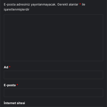
E-posta adresiniz yayınlanmayacak.
Gerekli alanlar
*
ile
işaretlenmişlerdir
Y
o
r
u
m
*
Ad
*
E-posta
*
İnternet sitesi