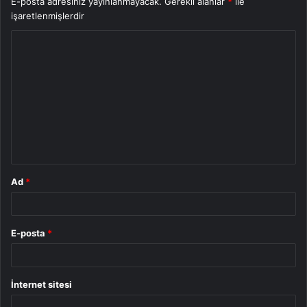
E-posta adresiniz yayınlanmayacak.
Gerekli alanlar
*
ile
işaretlenmişlerdir
Y
o
r
u
m
*
Ad
*
E-posta
*
İnternet sitesi