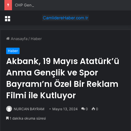
CHP Genel Merkezi’nde Gerginlik
Menü
Anasayfa
/
Haber
Haber
Akbank, 19 Mayıs Atatürk’ü
Anma Gençlik ve Spor
Bayramı’nı Özel Bir Reklam
Filmi ile Kutluyor
NURCAN BAYRAM
Mayıs 13, 2024
0
0
1 dakika okuma süresi