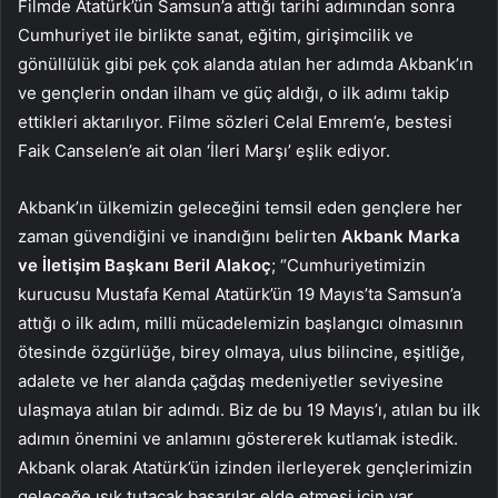
Filmde Atatürk’ün Samsun’a attığı tarihi adımından sonra
Cumhuriyet ile birlikte sanat, eğitim, girişimcilik ve
gönüllülük gibi pek çok alanda atılan her adımda Akbank’ın
ve gençlerin ondan ilham ve güç aldığı, o ilk adımı takip
ettikleri aktarılıyor. Filme sözleri Celal Emrem’e, bestesi
Faik Canselen’e ait olan ‘İleri Marşı’ eşlik ediyor.
Akbank’ın ülkemizin geleceğini temsil eden gençlere her
zaman güvendiğini ve inandığını belirten
Akbank Marka
ve İletişim Başkanı Beril Alakoç
; “Cumhuriyetimizin
kurucusu Mustafa Kemal Atatürk’ün 19 Mayıs’ta Samsun’a
attığı o ilk adım, milli mücadelemizin başlangıcı olmasının
ötesinde özgürlüğe, birey olmaya, ulus bilincine, eşitliğe,
adalete ve her alanda çağdaş medeniyetler seviyesine
ulaşmaya atılan bir adımdı. Biz de bu 19 Mayıs’ı, atılan bu ilk
adımın önemini ve anlamını göstererek kutlamak istedik.
Akbank olarak Atatürk’ün izinden ilerleyerek gençlerimizin
geleceğe ışık tutacak başarılar elde etmesi için var