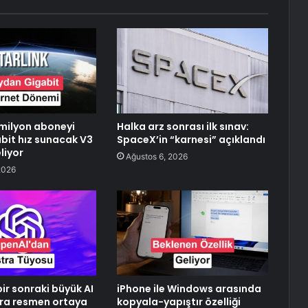
 milyon aboneyi
Halka arz sonrası ilk sınav:
abit hız sunacak V3
SpaceX’in “karnesi” açıklandı
liyor
Ağustos 6, 2026
2026
ir sonraki büyük AI
iPhone ile Windows arasında
ra resmen ortaya
kopyala-yapıştır özelliği