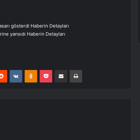
sarı gösterdi
Haberin Detayları
erine yansıdı
Haberin Detayları
erest
Reddit
VKontakte
Odnoklassniki
Pocket
E-Posta ile paylaş
Yazdır