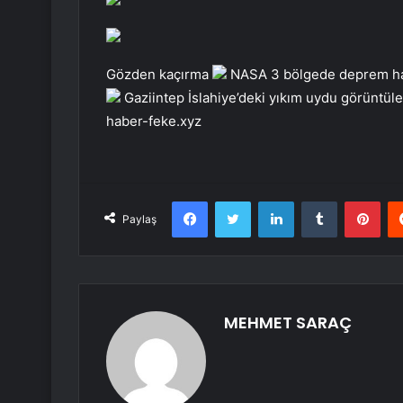
Gözden kaçırma
NASA 3 bölgede deprem ha
Gaziintep İslahiye’deki yıkım uydu görüntül
haber-feke.xyz
Facebook
Twitter
LinkedIn
Tumblr
Pint
Paylaş
MEHMET SARAÇ