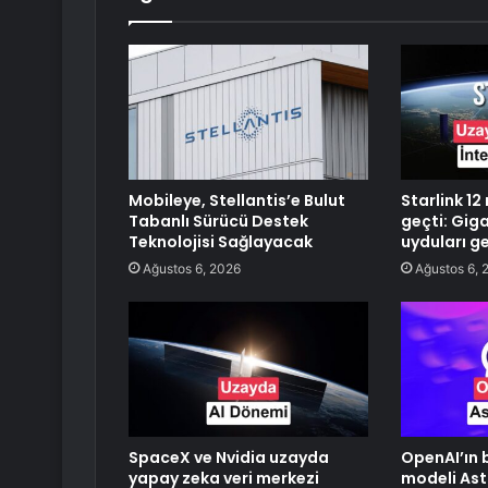
Mobileye, Stellantis’e Bulut
Starlink 12
Tabanlı Sürücü Destek
geçti: Gig
Teknolojisi Sağlayacak
uyduları ge
Ağustos 6, 2026
Ağustos 6, 
SpaceX ve Nvidia uzayda
OpenAI’ın b
yapay zeka veri merkezi
modeli Ast