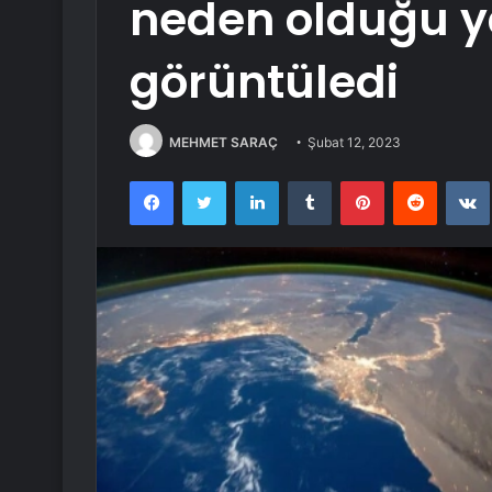
neden olduğu y
görüntüledi
MEHMET SARAÇ
Şubat 12, 2023
Facebook
Twitter
LinkedIn
Tumblr
Pinterest
Reddit