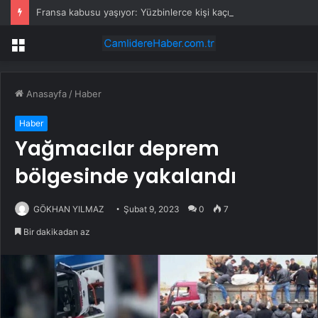
Fransa kabusu yaşıyor: Yüzbinlerce kişi kaçıyor alevler kovalıyor
Menü
Anasayfa
/
Haber
Haber
Yağmacılar deprem
bölgesinde yakalandı
GÖKHAN YILMAZ
Şubat 9, 2023
0
7
Bir dakikadan az