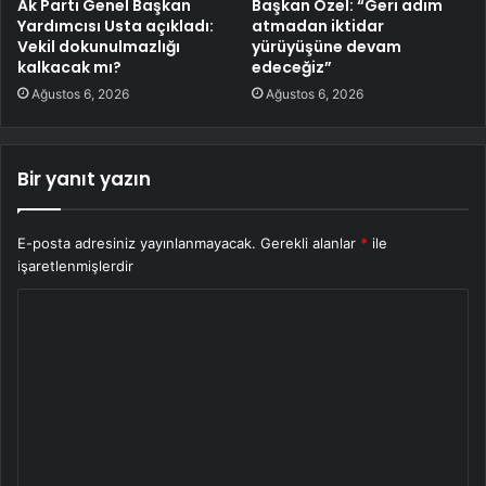
Ak Parti Genel Başkan
Başkan Özel: “Geri adım
Yardımcısı Usta açıkladı:
atmadan iktidar
Vekil dokunulmazlığı
yürüyüşüne devam
kalkacak mı?
edeceğiz”
Ağustos 6, 2026
Ağustos 6, 2026
Bir yanıt yazın
E-posta adresiniz yayınlanmayacak.
Gerekli alanlar
*
ile
işaretlenmişlerdir
Y
o
r
u
m
*