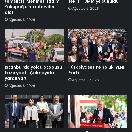
temsilcisi Mehmet Hadimi
teklifi TBMM’ye sunuldu
Yakupoğlu’nu görevden
Ağustos 6, 2026
aldı
Ağustos 6, 2026
İstanbul’da yolcu otobüsü
Türk siyasetine soluk: YENİ
kaza yaptı: Çok sayıda
Parti
yaralı var!
Ağustos 6, 2026
Ağustos 6, 2026