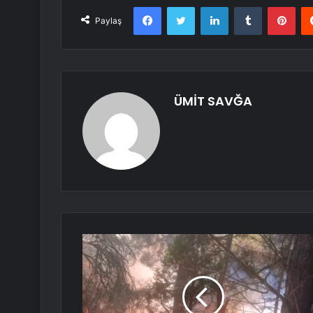
Facebook
Twitter
LinkedIn
Tumblr
Pint
Paylaş
ÜMİT SAVĞA