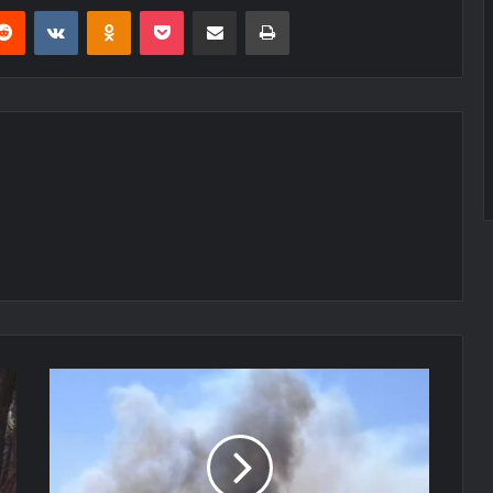
erest
Reddit
VKontakte
Odnoklassniki
Pocket
E-Posta ile paylaş
Yazdır