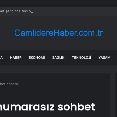
et şeridinde feci ölüm: Servis şoförüne midibüs çarptı
FA
HABER
EKONOMI
SAĞLIK
TEKNOLOJI
YAŞAM
hbet dönemi
numarasız sohbet