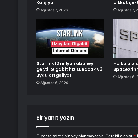
Karşıya
dikkat çekt
Ağustos 7, 2026
Ağustos 7, 
Starlink 12 milyon aboneyi
Halka arz s
geçti: Gigabit hız sunacak V3
SpaceX’in 
uyduları geliyor
Ağustos 6, 
Ağustos 6, 2026
Bir yanıt yazın
E-posta adresiniz yayınlanmayacak.
Gerekli alanlar
*
i