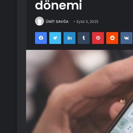
dönemi
ÜMİT SAVĞA
Eylül 3, 2025
Facebook
Twitter
LinkedIn
Tumblr
Pinterest
Reddit