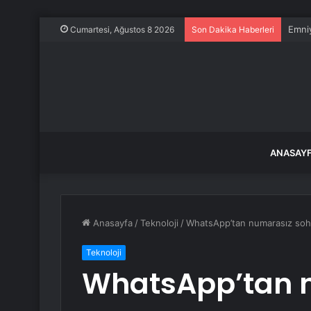
Emniy
Cumartesi, Ağustos 8 2026
Son Dakika Haberleri
ANASAY
Anasayfa
/
Teknoloji
/
WhatsApp’tan numarasız so
Teknoloji
WhatsApp’tan 