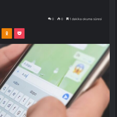
0
0
1 dakika okuma süresi
VKontakte
Odnoklassniki
Pocket