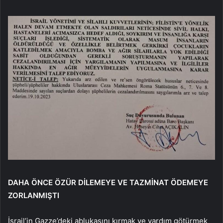
DAHA ÖNCE ÖZÜR DİLEMEYE VE TAZMİNAT ÖDEMEYE
ZORLANMIŞTI
İsrail’in Gazze’deki ablukasını kırmak ve yardım götürmek