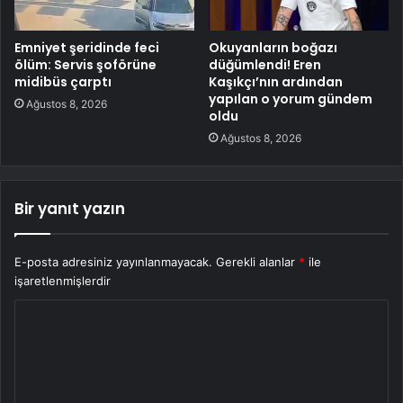
Emniyet şeridinde feci
Okuyanların boğazı
ölüm: Servis şoförüne
düğümlendi! Eren
midibüs çarptı
Kaşıkçı’nın ardından
yapılan o yorum gündem
Ağustos 8, 2026
oldu
Ağustos 8, 2026
Bir yanıt yazın
E-posta adresiniz yayınlanmayacak.
Gerekli alanlar
*
ile
işaretlenmişlerdir
Y
o
r
u