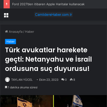
Ford 2027’den itibaren Apple Haritalar kullanacak
Menü
Anasayfa
/
Haber
Haber
Türk avukatlar harekete
geçti: Netanyahu ve İsrail
ordusuna suç duyurusu!
TAYLAN YÜCEL
Ekim 23, 2023
0
8
1 dakika okuma süresi