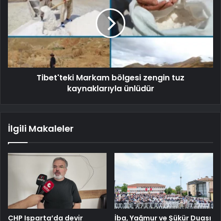
Tibet'teki Markam bölgesi zengin tuz
kaynaklarıyla ünlüdür
İlgili Makaleler
CHP Isparta’da devir
İba, Yağmur ve Şükür Duası