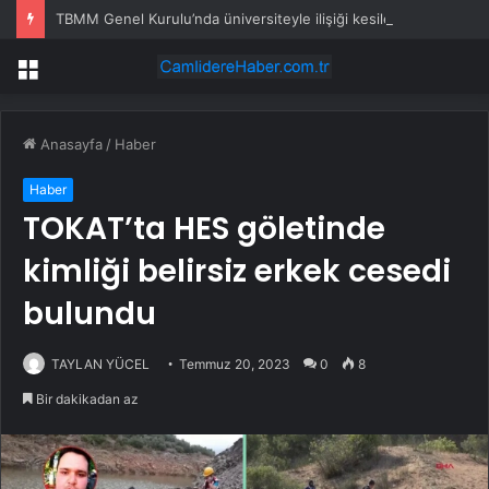
TBMM Genel Kurulu’nda üniversiteyle ilişiği kesilenlere dönüş hakkı sağlayan “öğrenci affı” maddesi kabul edildi
Menü
Anasayfa
/
Haber
Haber
TOKAT’ta HES göletinde
kimliği belirsiz erkek cesedi
bulundu
TAYLAN YÜCEL
Temmuz 20, 2023
0
8
Bir dakikadan az