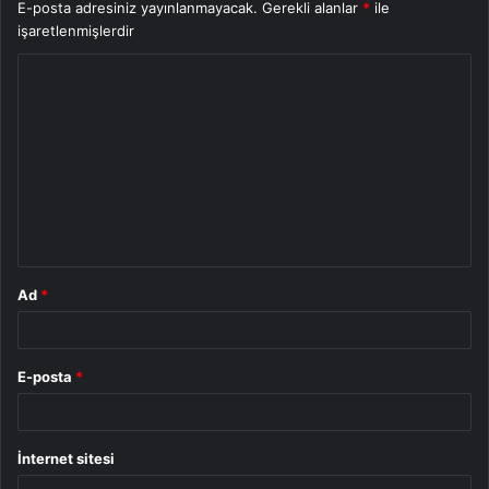
E-posta adresiniz yayınlanmayacak.
Gerekli alanlar
*
ile
işaretlenmişlerdir
Y
o
r
u
m
*
Ad
*
E-posta
*
İnternet sitesi