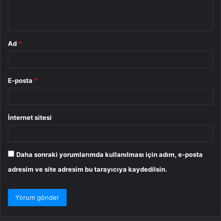
m
*
Ad
*
E-posta
*
İnternet sitesi
Daha sonraki yorumlarımda kullanılması için adım, e-posta
adresim ve site adresim bu tarayıcıya kaydedilsin.