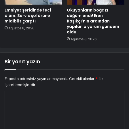
Emniyet şeridinde feci
Okuyanların boğazı
ölüm: Servis şoförüne
düğümlendi! Eren
midibüs çarptı
Kaşıkçı’nın ardından
yapılan o yorum gündem
Ağustos 8, 2026
oldu
Ağustos 8, 2026
Bir yanıt yazın
E-posta adresiniz yayınlanmayacak.
Gerekli alanlar
*
ile
işaretlenmişlerdir
Y
o
r
u