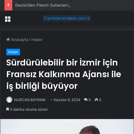
Destici’den Filenin Sultanları’na tebrik
Menü
Anasayfa
/
Haber
Haber
Sürdürülebilir bir İzmir için
Fransız Kalkınma Ajansı ile
iş birliği büyüyor
NURCAN BAYRAM
Haziran 9, 2024
0
0
3 dakika okuma süresi