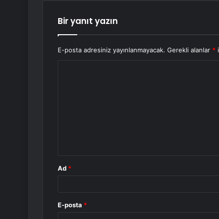
Bir yanıt yazın
E-posta adresiniz yayınlanmayacak.
Gerekli alanlar
*
i
Y
o
r
u
m
*
Ad
*
E-posta
*