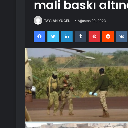
mali baskı altı
TAYLAN YÜCEL
Ağustos 20, 2023
Facebook
Twitter
LinkedIn
Tumblr
Pinterest
Reddit