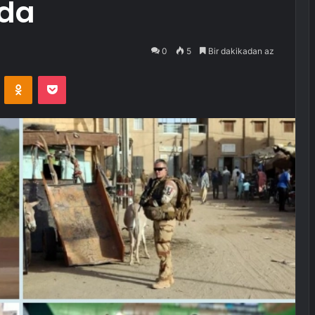
nda
0
5
Bir dakikadan az
VKontakte
Odnoklassniki
Pocket