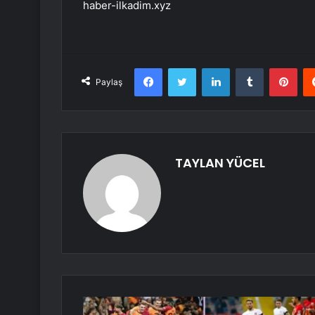
haber-ilkadim.xyz
Facebook
Twitter
LinkedIn
Tumblr
Pint
Paylaş
TAYLAN YÜCEL