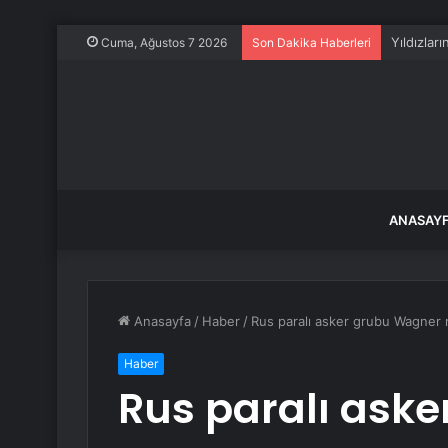
Yıldızlar
Cuma, Ağustos 7 2026
Son Dakika Haberleri
ANASAY
Anasayfa
/
Haber
/
Rus paralı asker grubu Wagner m
Haber
Rus paralı ask