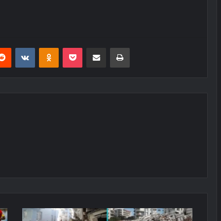
erest
Reddit
VKontakte
Odnoklassniki
Pocket
E-Posta ile paylaş
Yazdır