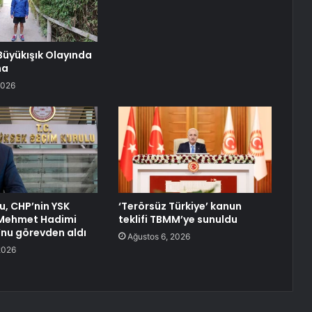
üyükışık Olayında
ma
2026
u, CHP’nin YSK
‘Terörsüz Türkiye’ kanun
 Mehmet Hadimi
teklifi TBMM’ye sunuldu
nu görevden aldı
Ağustos 6, 2026
2026