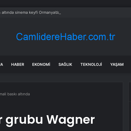
ın altında sinema keyfi Ormanya’da
FA
HABER
EKONOMI
SAĞLIK
TEKNOLOJI
YAŞAM
ali baskı altında
er grubu Wagner