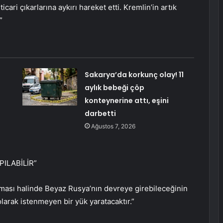
cari çıkarlarına aykırı hareket etti. Kremlin’in artık
”
Sakarya’da korkunç olay! 11
aylık bebeği çöp
konteynerine attı, eşini
darbetti
Ağustos 7, 2026
ILABİLİR”
ması halinde Beyaz Rusya’nın devreye girebileceğinin
 olarak istenmeyen bir yük yaratacaktır.”