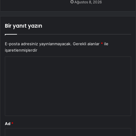
Ağustos 8, 2026
Bir yanıt yazın
E-posta adresiniz yayınlanmayacak.
Gerekli alanlar
*
ile
işaretlenmişlerdir
Y
o
r
u
m
*
Ad
*