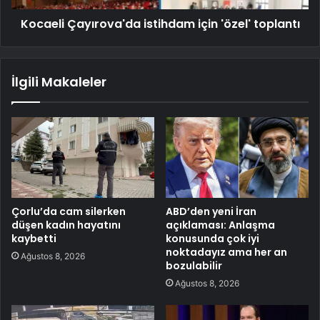
Kocaeli Çayırova'da istihdam için 'özel' toplantı
İlgili Makaleler
Çorlu’da cam silerken
ABD’den yeni İran
düşen kadın hayatını
açıklaması: Anlaşma
kaybetti
konusunda çok iyi
noktadayız ama her an
Ağustos 8, 2026
bozulabilir
Ağustos 8, 2026