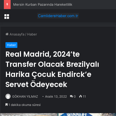
Çorlu’da cam silerken düşen kadın hayatını kaybetti
Menü
Anasayfa
/
Haber
Haber
Real Madrid, 2024’te
Transfer Olacak Brezilyalı
Harika Çocuk Endirck’e
Servet Ödeyecek
GÖKHAN YILMAZ
Aralık 13, 2022
0
11
1 dakika okuma süresi