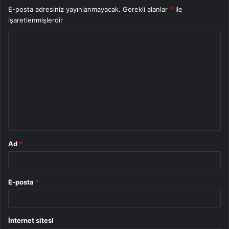
E-posta adresiniz yayınlanmayacak.
Gerekli alanlar
*
ile
işaretlenmişlerdir
Y
o
r
u
m
*
Ad
*
E-posta
*
İnternet sitesi