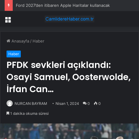
Ford 2027’den itibaren Apple Haritalar kullanacak
Menü
Anasayfa
/
Haber
Haber
PFDK sevkleri açıklandı:
Osayi Samuel, Oosterwolde,
İrfan Can…
NURCAN BAYRAM
Nisan 1, 2024
0
0
1 dakika okuma süresi