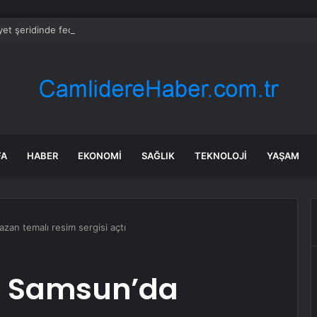
et şeridinde feci ölüm: Servis şoförüne midibüs çarptı
FA
HABER
EKONOMI
SAĞLIK
TEKNOLOJI
YAŞAM
zan temalı resim sergisi açtı
er Samsun’da