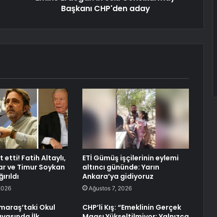
Başkanı CHP'den aday
 etti! Fatih Altaylı,
ETİ Gümüş işçilerinin eylemi
r ve Timur Soykan
altıncı gününde: Yarın
ırıldı
Ankara’ya gidiyoruz
2026
Ağustos 7, 2026
araş’taki Okul
CHP’li Kış: “Emeklinin Gerçek
avasında İlk
Maaşı Yükseltilmiyor; Yalnızca