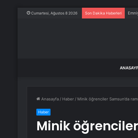
Emniy
Cumartesi, Ağustos 8 2026
Son Dakika Haberleri
ANASAY
Anasayfa
/
Haber
/
Minik öğrenciler Samsun’da rama
Haber
Minik öğrencil