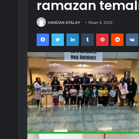
ramazan temalı 
HANDAN ATALAY
Nisan 9, 2023
Facebook
Twitter
LinkedIn
Tumblr
Pinterest
Reddit