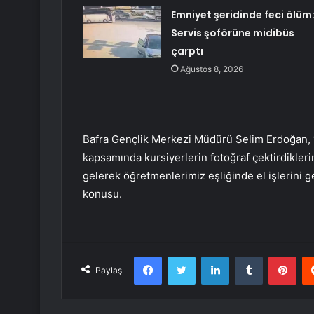
Emniyet şeridinde feci ölüm
Servis şoförüne midibüs
çarptı
Ağustos 8, 2026
Bafra Gençlik Merkezi Müdürü Selim Erdoğan, 
kapsamında kursiyerlerin fotoğraf çektirdiklerin
gelerek öğretmenlerimiz eşliğinde el işlerini ge
konusu.
Facebook
Twitter
LinkedIn
Tumblr
Pint
Paylaş