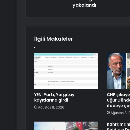
yakalandı
İlgili Makaleler
YENİ Parti, Yargıtay
CHP şikayet
kayıtlarına girdi
Uğur Dünda
ifadeye çağ
Ağustos 8, 2026
Ağustos 8, 
Kahramanm
Saldırısı D