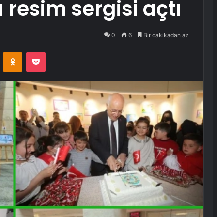
resim sergisi açtı
0
6
Bir dakikadan az
VKontakte
Odnoklassniki
Pocket