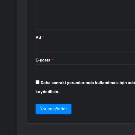
u
m
*
Ad
*
E-posta
*
Daha sonraki yorumlarımda kullanılması için adı
kaydedilsin.