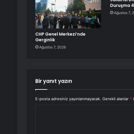
Duruşma 4 
Ağustos 7, 
CHP Genel Merkezi’nde
Gerginlik
Ağustos 7, 2026
Bir yanıt yazın
E-posta adresiniz yayınlanmayacak.
Gerekli alanlar
*
i
Y
o
r