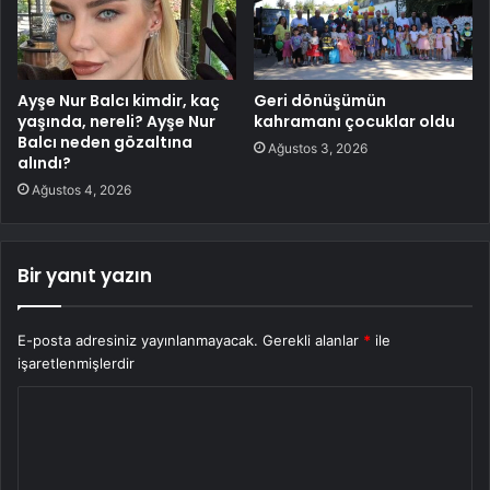
Ayşe Nur Balcı kimdir, kaç
Geri dönüşümün
yaşında, nereli? Ayşe Nur
kahramanı çocuklar oldu
Balcı neden gözaltına
Ağustos 3, 2026
alındı?
Ağustos 4, 2026
Bir yanıt yazın
E-posta adresiniz yayınlanmayacak.
Gerekli alanlar
*
ile
işaretlenmişlerdir
Y
o
r