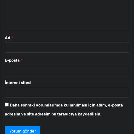
u
m
*
Ad
*
E-posta
*
İnternet sitesi
Daha sonraki yorumlarımda kullanılması için adım, e-posta
adresim ve site adresim bu tarayıcıya kaydedilsin.