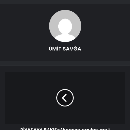
ÜMİT SAVĞA
PİYASAYA BAKIŞ-Akçansa payları mali