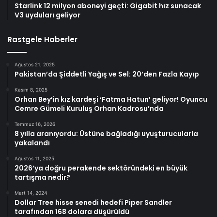
Starlink 12 milyon aboneyi geçti: Gigabit hız sunacak
V3 uyduları geliyor
Rastgele Haberler
Ağustos 21, 2025
Pakistan’da Şiddetli Yağış ve Sel: 20’den Fazla Kayıp
Kasım 8, 2025
Orhan Bey’in kız kardeşi ‘Fatma Hatun’ geliyor! Oyuncu
Cemre Gümeli Kuruluş Orhan Kadrosu’nda
Temmuz 16, 2026
8 yılla aranıyordu: Üstüne bağladığı uyuşturucularla
yakalandı
Ağustos 11, 2025
2026’ya doğru perakende sektöründeki en büyük
tartışma nedir?
Mart 14, 2024
Dollar Tree hisse senedi hedefi Piper Sandler
tarafından 168 dolara düşürüldü