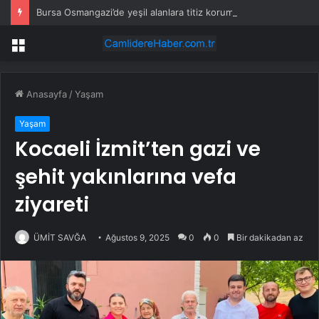
Bursa Osmangazi’de yeşil alanlara titiz koruma
Menü
Anasayfa
/
Yaşam
Yaşam
Kocaeli İzmit’ten gazi ve
şehit yakınlarına vefa
ziyareti
ÜMİT SAVĞA
Ağustos 9, 2025
0
0
Bir dakikadan az