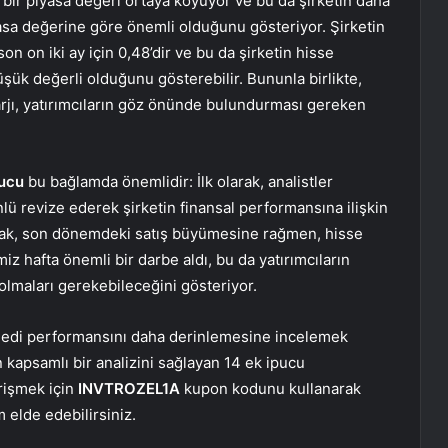
 bir piyasa değeri ortaya koyuyor ve bu da şirketin daha
sa değerine göre önemli olduğunu gösteriyor. Şirketin
son on iki ay için 0,48’dir ve bu da şirketin hisse
üşük değerli olduğunu gösterebilir. Bununla birlikte,
rjı, yatırımcıların göz önünde bulundurması gereken
pucu
bu bağlamda önemlidir: İlk olarak, analistler
ü revize ederek şirketin finansal performansına ilişkin
arak, son dönemdeki satış büyümesine rağmen, hisse
iz hafta önemli bir darbe aldı, bu da yatırımcıların
 olmaları gerekebileceğini gösteriyor.
senedi performansını daha derinlemesine incelemek
n kapsamlı bir analizini sağlayan 14 ek ipucu
erişmek için
INVTROZEL1A
kupon kodunu kullanarak
 elde edebilirsiniz.