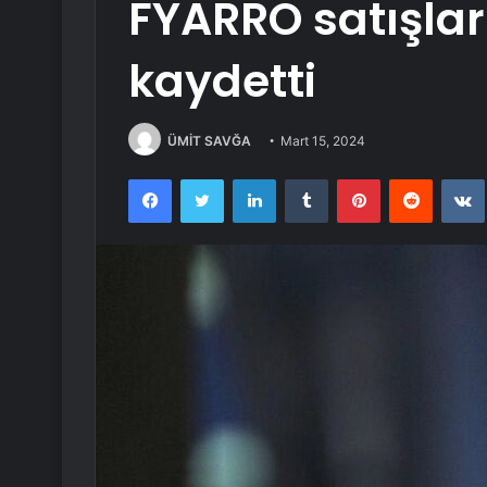
FYARRO satışla
kaydetti
ÜMİT SAVĞA
Mart 15, 2024
Facebook
Twitter
LinkedIn
Tumblr
Pinterest
Reddit