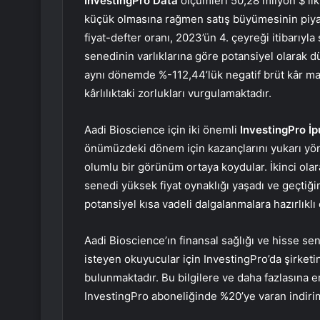
InvestingPro Data
ölçümleri 50,28 milyon $’lık
küçük olmasına rağmen satış büyümesinin piya
fiyat-defter oranı, 2023’ün 4. çeyreği itibarıyla 
senedinin varlıklarına göre potansiyel olarak d
aynı dönemde %-112,44’lük negatif brüt kâr ma
kârlılıktaki zorlukları vurgulamaktadır.
Aadi Bioscience için iki önemli
InvestingPro İ
önümüzdeki dönem için kazançlarını yukarı yönl
olumlu bir görünüm ortaya koydular. İkinci ol
senedi yüksek fiyat oynaklığı yaşadı ve geçtiğim
potansiyel kısa vadeli dalgalanmalara hazırlıklı
Aadi Bioscience’ın finansal sağlığı ve hisse 
isteyen okuyucular için InvestingPro’da şirketi
bulunmaktadır. Bu bilgilere ve daha fazlasına 
InvestingPro aboneliğinde %20’ye varan indirim