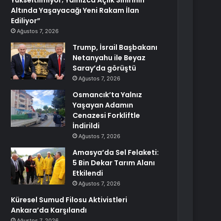
Yükseltilmiyor; Yalnızca Açlık Sınırının
Altında Yaşayacağı Yeni Rakam İlan
Ediliyor”
Ağustos 7, 2026
Trump, İsrail Başbakanı
Netanyahu ile Beyaz
Saray’da görüştü
Ağustos 7, 2026
Osmancık’ta Yalnız
Yaşayan Adamın
Cenazesi Forkliftle
İndirildi
Ağustos 7, 2026
Amasya’da Sel Felaketi:
5 Bin Dekar Tarım Alanı
Etkilendi
Ağustos 7, 2026
Küresel Sumud Filosu Aktivistleri
Ankara’da Karşılandı
Ağustos 7, 2026