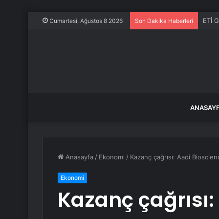
ETİ G
Cumartesi, Ağustos 8 2026
Son Dakika Haberleri
ANASAY
Anasayfa
/
Ekonomi
/
Kazanç çağrısı: Aadi Bioscie
Ekonomi
Kazanç çağrısı: