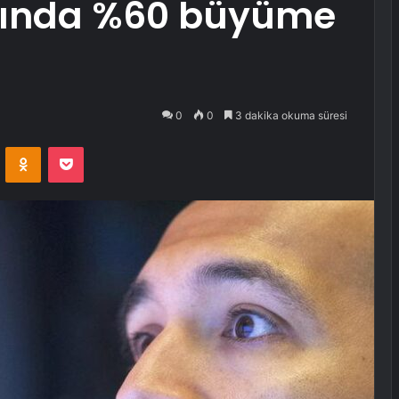
rında %60 büyüme
0
0
3 dakika okuma süresi
VKontakte
Odnoklassniki
Pocket