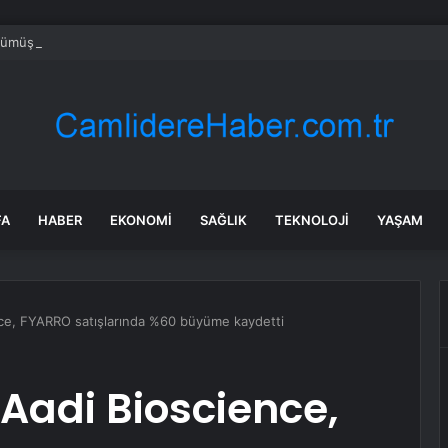
ümüş işçilerinin eylemi altıncı gününde: Yarın Ankara’ya gidiyoruz
FA
HABER
EKONOMI
SAĞLIK
TEKNOLOJI
YAŞAM
nce, FYARRO satışlarında %60 büyüme kaydetti
 Aadi Bioscience,