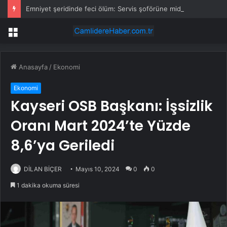
Emniyet şeridinde feci ölüm: Servis şoförüne midibüs çarptı
Menü
Anasayfa
/
Ekonomi
Ekonomi
Kayseri OSB Başkanı: İşsizlik
Oranı Mart 2024’te Yüzde
8,6’ya Geriledi
DİLAN BİÇER
Mayıs 10, 2024
0
0
1 dakika okuma süresi