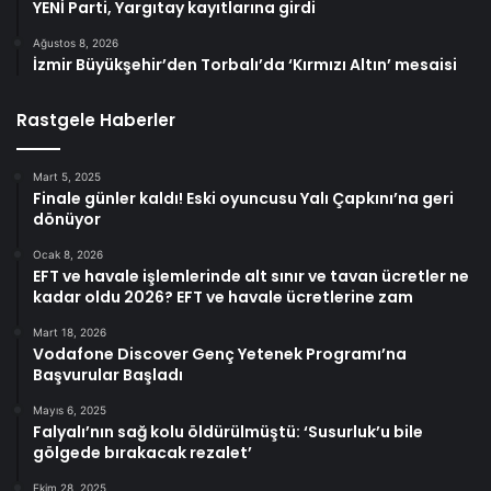
YENİ Parti, Yargıtay kayıtlarına girdi
Ağustos 8, 2026
İzmir Büyükşehir’den Torbalı’da ‘Kırmızı Altın’ mesaisi
Rastgele Haberler
Mart 5, 2025
Finale günler kaldı! Eski oyuncusu Yalı Çapkını’na geri
dönüyor
Ocak 8, 2026
EFT ve havale işlemlerinde alt sınır ve tavan ücretler ne
kadar oldu 2026? EFT ve havale ücretlerine zam
Mart 18, 2026
Vodafone Discover Genç Yetenek Programı’na
Başvurular Başladı
Mayıs 6, 2025
Falyalı’nın sağ kolu öldürülmüştü: ‘Susurluk’u bile
gölgede bırakacak rezalet’
Ekim 28, 2025