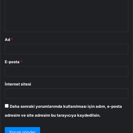
u
m
*
Ad
*
E-posta
*
İnternet sitesi
Daha sonraki yorumlarımda kullanılması için adım, e-posta
adresim ve site adresim bu tarayıcıya kaydedilsin.