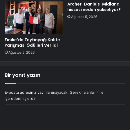
Archer-Daniels-Midland
hissesi neden yükseliyor?
Ağustos 5, 2026
Finike’de Zeytinyağı Kalite
Yarışması Ödülleri Verildi
Ağustos 5, 2026
Bir yanıt yazın
E-posta adresiniz yayınlanmayacak.
Gerekli alanlar
*
ile
işaretlenmişlerdir
Y
o
r