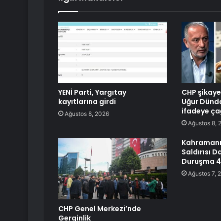
YENİ Parti, Yargıtay
CHP şikayet
kayıtlarına girdi
Uğur Dünda
ifadeye çağ
Ağustos 8, 2026
Ağustos 8, 
Kahramanm
Saldırısı D
Duruşma 4 
Ağustos 7, 
CHP Genel Merkezi’nde
Gerginlik