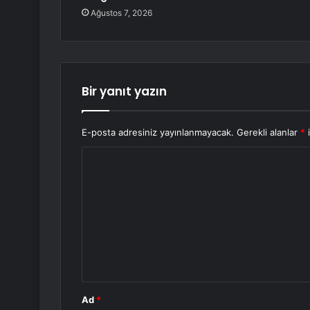
Ağustos 7, 2026
Bir yanıt yazın
E-posta adresiniz yayınlanmayacak.
Gerekli alanlar
*
i
Y
o
r
u
m
*
Ad
*