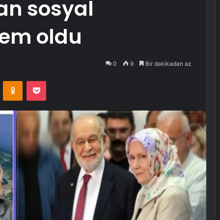
ran sosyal
em oldu
0
9
Bir dakikadan az
VKontakte
Odnoklassniki
Pocket