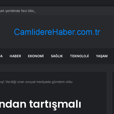
et şeridinde feci ölüm: Servis şoförüne midibüs çarptı
FA
HABER
EKONOMI
SAĞLIK
TEKNOLOJI
YAŞAM
ıkış! Verdiği oran sosyal medyada gündem oldu
ndan tartışmalı