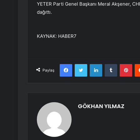
YETER Parti Genel Başkanı Meral Akşener, CHP
dağıttı.
KAYNAK:
HABER7
Facebook
Twitter
LinkedIn
Tumblr
Pint
Paylaş
GÖKHAN YILMAZ