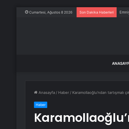
Emniy
Cumartesi, Ağustos 8 2026
Son Dakika Haberleri
ANASAY
Anasayfa
/
Haber
/
Karamollaoğlu’ndan tartışmalı ç
Haber
Karamollaoğlu’