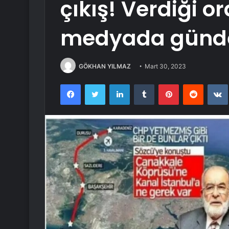
çıkış! Verdiği o
medyada günd
GÖKHAN YILMAZ
Mart 30, 2023
Facebook
Twitter
LinkedIn
Tumblr
Pinterest
Reddit