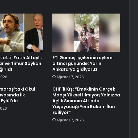
 etti! Fatih Altaylı,
ETİ Gümüş işçilerinin eylemi
r ve Timur Soykan
altıncı gününde: Yarın
ırıldı
Ankara’ya gidiyoruz
2026
Ağustos 7, 2026
araş’taki Okul
CHP’li Kış: “Emeklinin Gerçek
avasında İlk
Maaşı Yükseltilmiyor; Yalnızca
Eylül’de
Açlık Sınırının Altında
Yaşayacağı Yeni Rakam İlan
2026
Ediliyor”
Ağustos 7, 2026