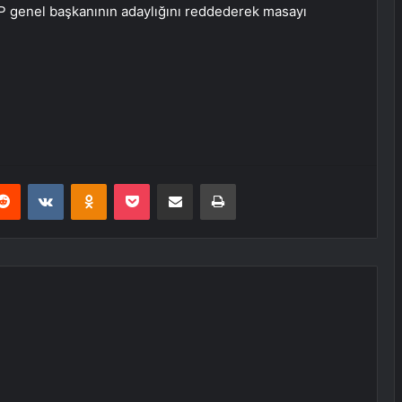
 genel başkanının adaylığını reddederek masayı
erest
Reddit
VKontakte
Odnoklassniki
Pocket
E-Posta ile paylaş
Yazdır