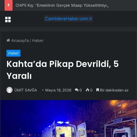
CHP’li Kış: “Emeklinin Gerçek Maaşı Yükseltilmiyor; Yalnızca Açlık Sınırının Altında Yaşayacağı Yeni Rakam İlan Ediliyor”
Menü
Anasayfa
/
Haber
Haber
Kahta’da Pikap Devrildi, 5
Yaralı
ÜMİT SAVĞA
Mayıs 18, 2026
0
0
Bir dakikadan az