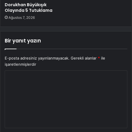
Dorukhan Büyükışık
Olayında 5 Tutuklama
Ağustos 7, 2026
Bir yanıt yazın
E-posta adresiniz yayınlanmayacak.
Gerekli alanlar
*
ile
işaretlenmişlerdir
Y
o
r
u
m
*