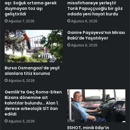
aşı: Soğuk ortama gerek
misafirhaneye yerleşti!
duymayan toz aşı
Tarık Papuççuoğlu bir göz
geliştirildi
odada yeni hayat kurdu
Ağustos 7, 2026
Ağustos 6, 2026
Ganire Paşayeva’nın Mirası
Bakü’de Yaşatılıyor
Ağustos 6, 2026
Bursa Osmangazi’de yeşil
alanlara titiz koruma
Ağustos 6, 2026
Gemlik’te Geç Roma-Erken
Bizans dönemine ait
kalıntılar bulundu… Alan 1.
derece arkeolojik SİT ilan
edildi
Ağustos 5, 2026
ESHOT, minik Edip’in