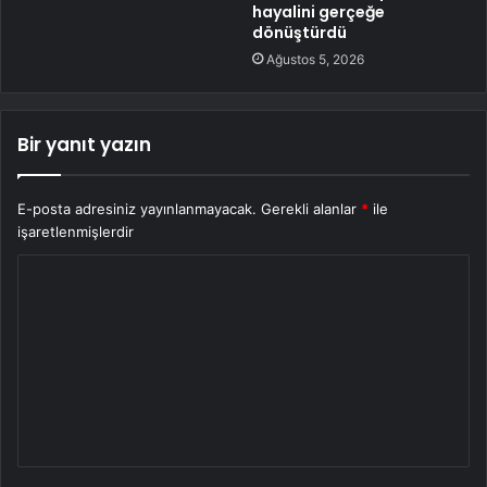
hayalini gerçeğe
dönüştürdü
Ağustos 5, 2026
Bir yanıt yazın
E-posta adresiniz yayınlanmayacak.
Gerekli alanlar
*
ile
işaretlenmişlerdir
Y
o
r
u
m
*