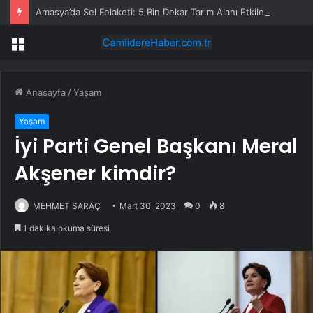
Amasya’da Sel Felaketi: 5 Bin Dekar Tarım Alanı Etkilendi
Menü
Anasayfa
/
Yaşam
Yaşam
İyi Parti Genel Başkanı Meral
Akşener kimdir?
MEHMET SARAÇ
Mart 30, 2023
0
8
1 dakika okuma süresi