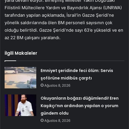
yana devam ediyor. Birleşmiş Milletler Yakın Doğu’daki
Filistinli Mültecilere Yardım ve Bayındırlık Ajansı (UNRWA)
tarafından yapılan açıklamada, İsrail’in Gazze Şeridi’ne
yönelik saldırılarında ölen BM personeli sayısının çok
olduğu belirtildi. Gazze Şeridi’nde sayı 63’e yükseldi ve en
az 22 BM çalışanı yaralandı.
İlgili Makaleler
Emniyet şeridinde feci ölüm: Servis
şoförüne midibüs çarptı
Ağustos 8, 2026
Okuyanların boğazı düğümlendi! Eren
Kaşıkçı’nın ardından yapılan o yorum
gündem oldu
Ağustos 8, 2026