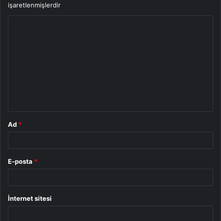
işaretlenmişlerdir
Y
o
r
u
m
*
Ad
*
E-posta
*
İnternet sitesi