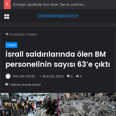
Emniyet şeridinde feci ölüm: Servis şoförüne midibüs çarptı
Menü
Anasayfa
/
Haber
Haber
İsrail saldırılarında ölen BM
personelinin sayısı 63’e çıktı
TAYLAN YÜCEL
Ekim 30, 2023
0
4
1 dakika okuma süresi