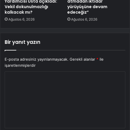
Yardımcısı Usta açıkladı:
atmadan iktidar
Vekil dokunulmazlığı
yürüyüşüne devam
kalkacak mı?
edeceğiz”
Ağustos 6, 2026
Ağustos 6, 2026
Bir yanıt yazın
E-posta adresiniz yayınlanmayacak.
Gerekli alanlar
*
ile
işaretlenmişlerdir
Y
o
r
u
m
*