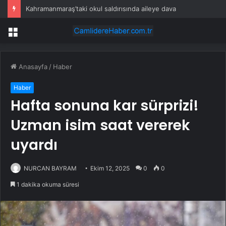
Kahramanmaraş’taki okul saldırısında aileye dava
Menü
Anasayfa
/
Haber
Haber
Hafta sonuna kar sürprizi!
Uzman isim saat vererek
uyardı
NURCAN BAYRAM
Ekim 12, 2025
0
0
1 dakika okuma süresi