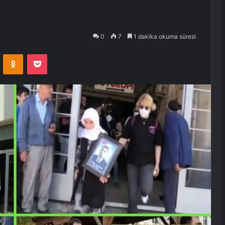
0
7
1 dakika okuma süresi
VKontakte
Odnoklassniki
Pocket