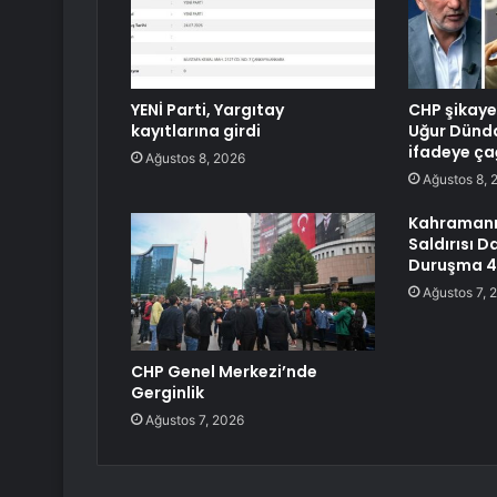
YENİ Parti, Yargıtay
CHP şikayet
kayıtlarına girdi
Uğur Dünda
ifadeye çağ
Ağustos 8, 2026
Ağustos 8, 
Kahramanm
Saldırısı D
Duruşma 4 
Ağustos 7, 
CHP Genel Merkezi’nde
Gerginlik
Ağustos 7, 2026