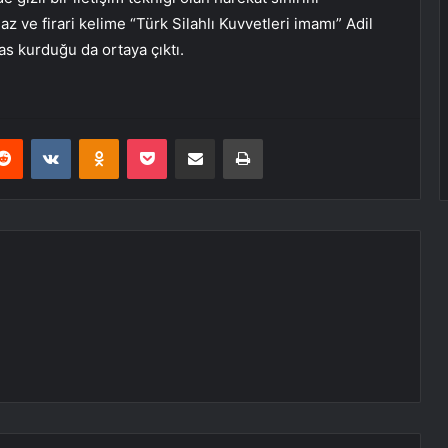
 ve firari kelime “Türk Silahlı Kuvvetleri imamı” Adil
as kurduğu da ortaya çıktı.
erest
Reddit
VKontakte
Odnoklassniki
Pocket
E-Posta ile paylaş
Yazdır