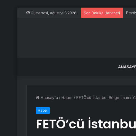
Emniy
Cumartesi, Ağustos 8 2026
Son Dakika Haberleri
ANASAY
Anasayfa
/
Haber
/
FETÖ’cü İstanbul Bölge İmamı Y
Haber
FETÖ’cü İstanb