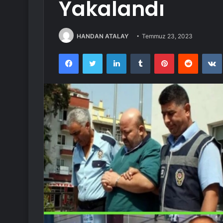
Yakalandı
HANDAN ATALAY
Temmuz 23, 2023
Facebook
Twitter
LinkedIn
Tumblr
Pinterest
Reddit