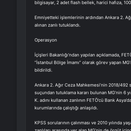
bilgisayar, 2 adet flash bellek, harici hafıza, 10
Emniyetteki işlemlerinin ardından Ankara 2. 
alınan zanlı tutuklandı.
Operasyon
İçişleri Bakanlığı’ndan yapılan açıklamada, FE
“İstanbul Bölge İmamı” olarak görev yapan MG
bildirildi.
Ankara 2. Ağır Ceza Mahkemesi’nin 2018/492 say
suçundan tutuklama kararı bulunan MG’nin 6 yıl
K. adını kullanan zanlının FETÖ’cü Bank Asya’da
kurumlarında çalıştığı anlaşıldı.
KPSS sorularının çalınması ve 2010 yılında yaşa
zanlıları arasında yer alan MG’nin de örgüt içinde