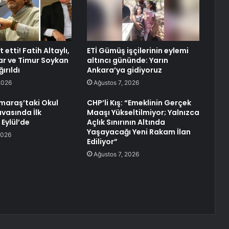
 etti! Fatih Altaylı,
ETİ Gümüş işçilerinin eylemi
r ve Timur Soykan
altıncı gününde: Yarın
ırıldı
Ankara’ya gidiyoruz
2026
Ağustos 7, 2026
araş’taki Okul
CHP’li Kış: “Emeklinin Gerçek
avasında İlk
Maaşı Yükseltilmiyor; Yalnızca
Eylül’de
Açlık Sınırının Altında
Yaşayacağı Yeni Rakam İlan
2026
Ediliyor”
Ağustos 7, 2026