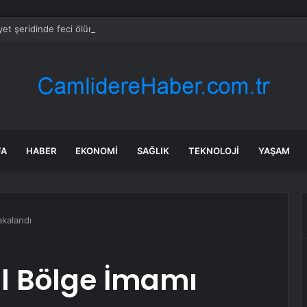
et şeridinde feci ölüm: Servis şoförüne midibüs çarptı
FA
HABER
EKONOMI
SAĞLIK
TEKNOLOJI
YAŞAM
akalandı
ul Bölge İmamı