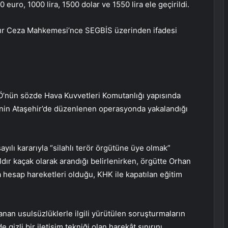
00 euro, 1000 lira, 1500 dolar ve 1550 lira ele geçirildi.
Ağır Ceza Mahkemesi’nce SEGBİS üzerinden ifadesi
TÖ’nün sözde Hava Kuvvetleri Komutanlığı yapısında
’nin Ataşehir’de düzenlenen operasyonda yakalandığı
ılı kararıyla “silahlı terör örgütüne üye olmak”
dır kaçak olarak arandığı belirlenirken, örgütte Orhan
 hesap hareketleri olduğu, KHK ile kapatılan eğitim
nan usulsüzlüklerle ilgili yürütülen soruşturmaların
 gizli bir iletişim tekniği olan harekât sınırını