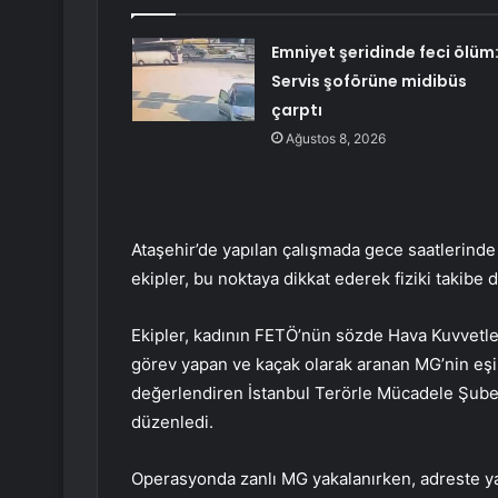
Emniyet şeridinde feci ölüm
Servis şoförüne midibüs
çarptı
Ağustos 8, 2026
Ataşehir’de yapılan çalışmada gece saatlerinde b
ekipler, bu noktaya dikkat ederek fiziki takibe
Ekipler, kadının FETÖ’nün sözde Hava Kuvvetler
görev yapan ve kaçak olarak aranan MG’nin eşi 
değerlendiren İstanbul Terörle Mücadele Şubes
düzenledi.
Operasyonda zanlı MG yakalanırken, adreste ya