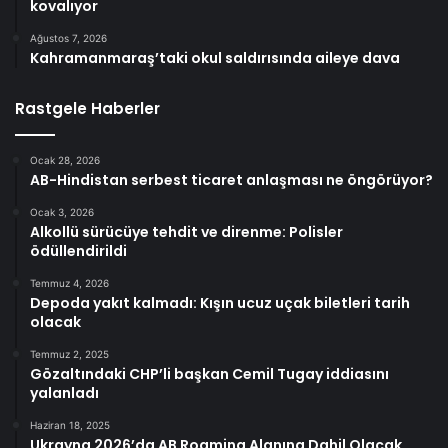
kovalıyor
Ağustos 7, 2026
Kahramanmaraş’taki okul saldırısında aileye dava
Rastgele Haberler
Ocak 28, 2026
AB-Hindistan serbest ticaret anlaşması ne öngörüyor?
Ocak 3, 2026
Alkollü sürücüye tehdit ve direnme: Polisler
ödüllendirildi
Temmuz 4, 2026
Depoda yakıt kalmadı: Kışın ucuz uçak biletleri tarih
olacak
Temmuz 2, 2025
Gözaltındaki CHP’li başkan Cemil Tugay iddiasını
yalanladı
Haziran 18, 2025
Ukrayna 2026’da AB Roaming Alanına Dahil Olacak