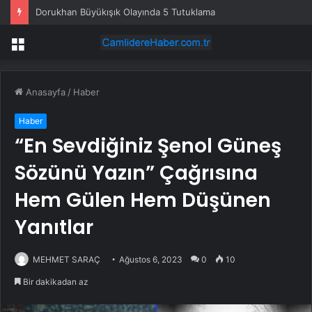
Sadece tank değil: Almanya’nın yeni savaş planı dikkat çekti
Menü
Anasayfa
/
Haber
Haber
“En Sevdiğiniz Şenol Güneş
Sözünü Yazın” Çağrısına
Hem Gülen Hem Düşünen
Yanıtlar
MEHMET SARAÇ
Ağustos 6, 2023
0
10
Bir dakikadan az