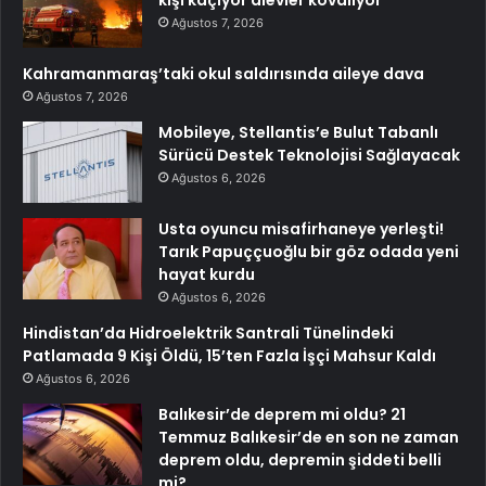
kişi kaçıyor alevler kovalıyor
Ağustos 7, 2026
Kahramanmaraş’taki okul saldırısında aileye dava
Ağustos 7, 2026
Mobileye, Stellantis’e Bulut Tabanlı
Sürücü Destek Teknolojisi Sağlayacak
Ağustos 6, 2026
Usta oyuncu misafirhaneye yerleşti!
Tarık Papuççuoğlu bir göz odada yeni
hayat kurdu
Ağustos 6, 2026
Hindistan’da Hidroelektrik Santrali Tünelindeki
Patlamada 9 Kişi Öldü, 15’ten Fazla İşçi Mahsur Kaldı
Ağustos 6, 2026
Balıkesir’de deprem mi oldu? 21
Temmuz Balıkesir’de en son ne zaman
deprem oldu, depremin şiddeti belli
mi?