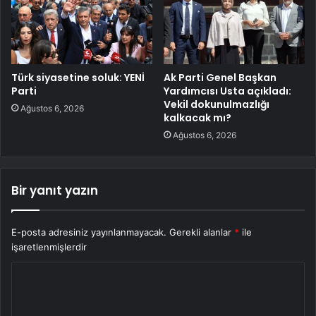
Türk siyasetine soluk: YENİ
Ak Parti Genel Başkan
Parti
Yardımcısı Usta açıkladı:
Vekil dokunulmazlığı
Ağustos 6, 2026
kalkacak mı?
Ağustos 6, 2026
Bir yanıt yazın
E-posta adresiniz yayınlanmayacak.
Gerekli alanlar
*
ile
işaretlenmişlerdir
Y
o
r