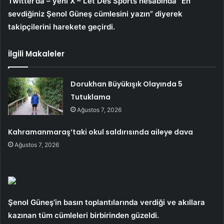
Twitter’da – yeni X – L’et Des Sports hesabında “En
sevdiğiniz Şenol Güneş cümlesini yazın” diyerek
takipçilerini harekete geçirdi.
İlgili Makaleler
Dorukhan Büyükışık Olayında 5
Tutuklama
Ağustos 7, 2026
Kahramanmaraş’taki okul saldırısında aileye dava
Ağustos 7, 2026
Şenol Güneş’in basın toplantılarında verdiği ve akıllara
kazınan tüm cümleleri birbirinden güzeldi.