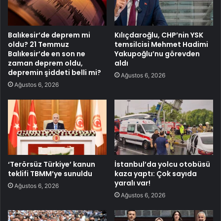
Balıkesir’de deprem mi
Kılıçdaroğlu, CHP’nin YSK
oldu? 21 Temmuz
temsilcisi Mehmet Hadimi
Balıkesir’de en son ne
Yakupoğlu’nu görevden
zaman deprem oldu,
aldı
depremin şiddeti belli mi?
Ağustos 6, 2026
Ağustos 6, 2026
‘Terörsüz Türkiye’ kanun
İstanbul’da yolcu otobüsü
teklifi TBMM’ye sunuldu
kaza yaptı: Çok sayıda
yaralı var!
Ağustos 6, 2026
Ağustos 6, 2026