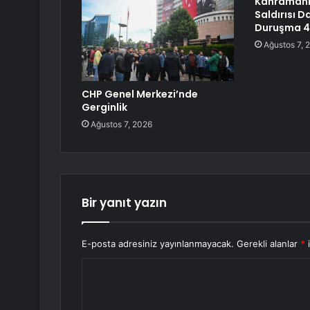
Kahramanm
Saldırısı D
Duruşma 4 
Ağustos 7, 
CHP Genel Merkezi’nde
Gerginlik
Ağustos 7, 2026
Bir yanıt yazın
E-posta adresiniz yayınlanmayacak.
Gerekli alanlar
*
i
Y
o