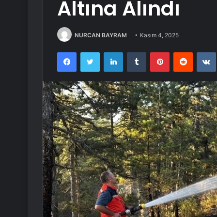
Altına Alındı
NURCAN BAYRAM
Kasım 4, 2025
Facebook
Twitter
LinkedIn
Tumblr
Pinterest
Reddit