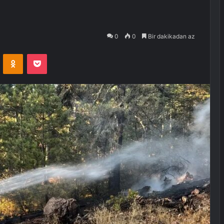
0
0
Bir dakikadan az
VKontakte
Odnoklassniki
Pocket