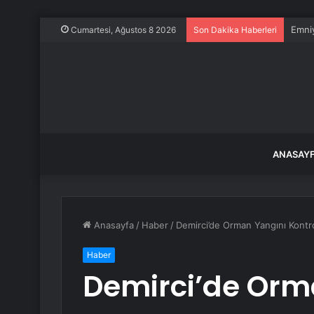
Emniy
Cumartesi, Ağustos 8 2026
Son Dakika Haberleri
ANASAY
Anasayfa
/
Haber
/
Demirci’de Orman Yangını Kontrol
Haber
Demirci’de Orm