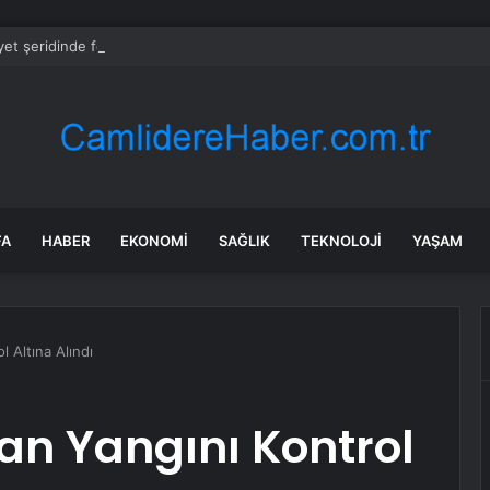
et şeridinde feci ölüm: Servis şoförüne midibüs çarptı
FA
HABER
EKONOMI
SAĞLIK
TEKNOLOJI
YAŞAM
 Altına Alındı
an Yangını Kontrol