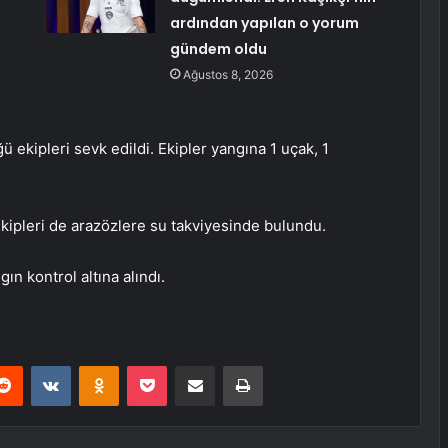
ardından yapılan o yorum
gündem oldu
Ağustos 8, 2026
ekipleri sevk edildi. Ekipler yangına 1 uçak, 1
kipleri de arazözlere su takviyesinde bulundu.
ın kontrol altına alındı.
erest
Reddit
VKontakte
Odnoklassniki
Pocket
E-Posta ile paylaş
Yazdır