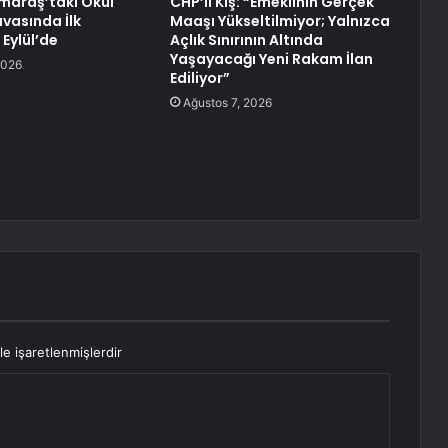
araş’taki Okul
CHP’li Kış: “Emeklinin Gerçek
avasında İlk
Maaşı Yükseltilmiyor; Yalnızca
Eylül’de
Açlık Sınırının Altında
Yaşayacağı Yeni Rakam İlan
2026
Ediliyor”
Ağustos 7, 2026
le işaretlenmişlerdir