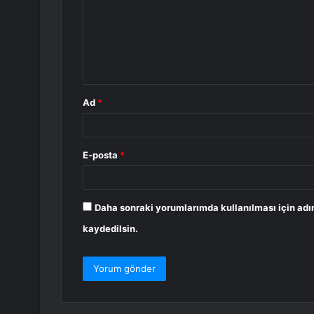
r
u
m
*
Ad
*
E-posta
*
Daha sonraki yorumlarımda kullanılması için adı
kaydedilsin.