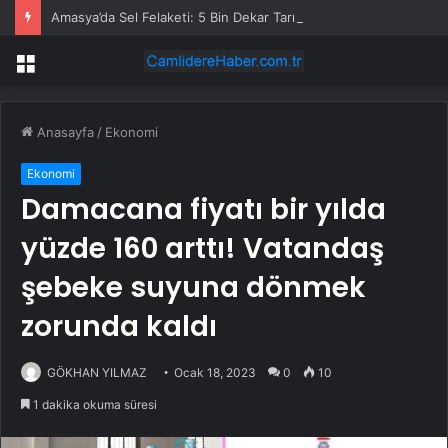
Amasya’da Sel Felaketi: 5 Bin Dekar Tarım Alanı Etkilendi
Menü
Anasayfa
/
Ekonomi
Ekonomi
Damacana fiyatı bir yılda
yüzde 160 arttı! Vatandaş
şebeke suyuna dönmek
zorunda kaldı
GÖKHAN YILMAZ
Ocak 18, 2023
0
10
1 dakika okuma süresi