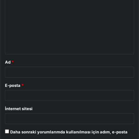
o
r
u
m
*
Ad
*
E-posta
*
İnternet sitesi
Daha sonraki yorumlarımda kullanılması için adım, e-posta