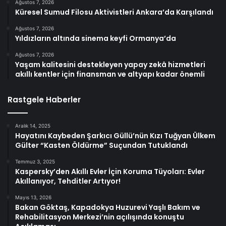
Ağustos 7, 2026
Küresel Sumud Filosu Aktivistleri Ankara’da Karşılandı
Ağustos 7, 2026
Yıldızların altında sinema keyfi Ormanya’da
Ağustos 7, 2026
Yaşam kalitesini destekleyen yapay zekâ hizmetleri
akıllı kentler için finansman ve altyapı kadar önemli
Rastgele Haberler
Aralık 14, 2025
Hayatını Kaybeden Şarkıcı Güllü’nün Kızı Tuğyan Ülkem
Gülter “Kasten Öldürme” Suçundan Tutuklandı
Temmuz 3, 2025
Kaspersky’den Akıllı Evler İçin Koruma Tüyoları: Evler
Akıllanıyor, Tehditler Artıyor!
Mayıs 13, 2026
Bakan Göktaş, Kapadokya Huzurevi Yaşlı Bakım ve
Rehabilitasyon Merkezi’nin açılışında konuştu