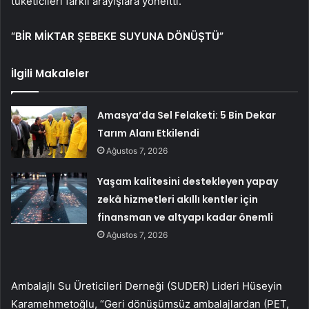
tüketicileri farklı arayışlara yöneltti.
“BİR MİKTAR ŞEBEKE SUYUNA DÖNÜŞTÜ”
İlgili Makaleler
Amasya’da Sel Felaketi: 5 Bin Dekar
Tarım Alanı Etkilendi
Ağustos 7, 2026
Yaşam kalitesini destekleyen yapay
zekâ hizmetleri akıllı kentler için
finansman ve altyapı kadar önemli
Ağustos 7, 2026
Ambalajlı Su Üreticileri Derneği (SUDER) Lideri Hüseyin
Karamehmetoğlu, “Geri dönüşümsüz ambalajlardan (PET,