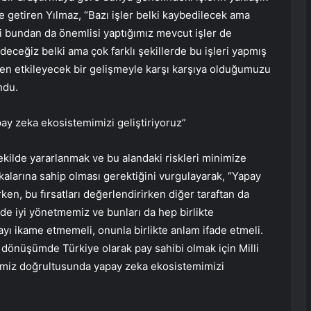
e getiren Yılmaz, “Bazı işler belki kaybedilecek ama
i bundan da önemlisi yaptığımız mevcut işler de
ceğiz belki ama çok farklı şekillerde bu işleri yapmış
nden etkileyecek bir gelişmeyle karşı karşıya olduğumuzu
ndu.
pay zeka ekosistemimizi geliştiriyoruz”
ekilde yararlanmak ve bu alandaki riskleri minimize
kalarına sahip olması gerektiğini vurgulayarak, “Yapay
rken, bu fırsatları değerlendirirken diğer taraftan da
 de iyi yönetmemiz ve bunları da hep birlikte
ı ikame etmemeli, onunla birlikte anlam ifade etmeli.
 dönüşümde Türkiye olarak pay sahibi olmak için Milli
rimiz doğrultusunda yapay zeka ekosistemimizi