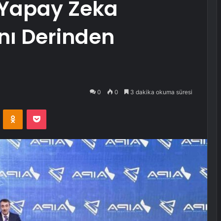
 Yapay Zeka
nı Derinden
0
0
3 dakika okuma süresi
VKontakte
Odnoklassniki
Pocket