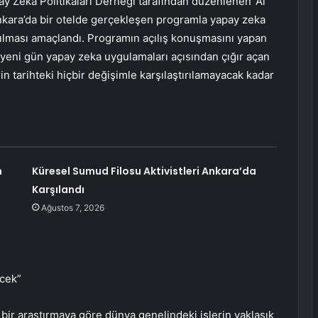
 Zeka Politikaları Derneği tarafından düzenlenen ‘Al
kara’da bir otelde gerçekleşen programla yapay zeka
rılması amaçlandı. Programın açılış konuşmasını yapan
eni gün yapay zeka uygulamaları açısından çığır açan
rin tarihteki hiçbir değişimle karşılaştırılamayacak kadar
n
Küresel Sumud Filosu Aktivistleri Ankara’da
Karşılandı
Ağustos 7, 2026
ecek”
 bir araştırmaya göre dünya genelindeki işlerin yaklaşık