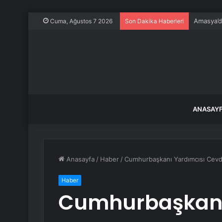
Amasya’da
Cuma, Ağustos 7 2026
Son Dakika Haberleri
ANASAY
Anasayfa
/
Haber
/
Cumhurbaşkanı Yardımcısı Cevde
Haber
Cumhurbaşkanı