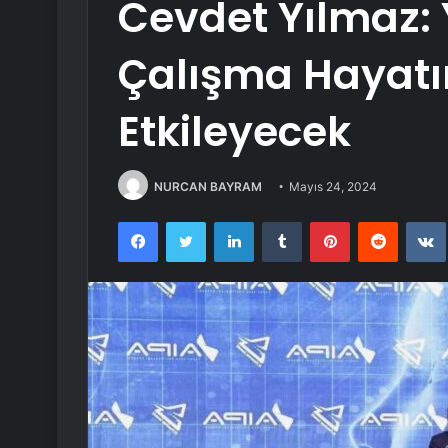
Cevdet Yılmaz:
Çalışma Hayatı
Etkileyecek
NURCAN BAYRAM
Mayıs 24, 2024
Facebook
Twitter
LinkedIn
Tumblr
Pinterest
Reddit