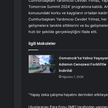
Cumhurbaşkanı Yardımcısı Cevdet Yılmaz, Yapay
Tomorrow Summit 2024’ programına katıldı. An
konusundaki korku ve kaygıların ortadan kaldı
Cumhurbaşkanı Yardımcısı Cevdet Yılmaz, her y
gelişmelere tanıklık ettiklerini ve bu gelişmele
hızlı bir şekilde gerçekleştiğini ifade etti.
İlgili Makaleler
Osmancık’ta Yalnız Yaşaya
Adamın Cenazesi Forkliftle
İndirildi
Ağustos 7, 2026
“Yapay zeka çalışma hayatını derinden etkiley
Uluslararası Para Fonu (IMF) tarafından yapılan