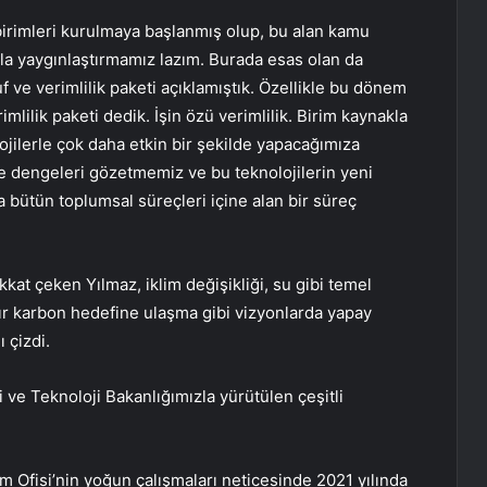
birimleri kurulmaya başlanmış olup, bu alan kamu
zla yaygınlaştırmamız lazım. Burada esas olan da
uf ve verimlilik paketi açıklamıştık. Özellikle bu dönem
mlilik paketi dedik. İşin özü verimlilik. Birim kaynakla
jilerle çok daha etkin bir şekilde yapacağımıza
e dengeleri gözetmemiz ve bu teknolojilerin yeni
a bütün toplumsal süreçleri içine alan bir süreç
at çeken Yılmaz, iklim değişikliği, su gibi temel
fır karbon hedefine ulaşma gibi vizyonlarda yapay
 çizdi.
i ve Teknoloji Bakanlığımızla yürütülen çeşitli
üm Ofisi’nin yoğun çalışmaları neticesinde 2021 yılında