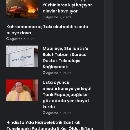
Yüzbinlerce kişi kaçıyor
alevler kovalıyor
Ağustos 7, 2026
Kahramanmaraş’taki okul saldırısında
aileye dava
Ağustos 7, 2026
Mobileye, Stellantis’e
Bulut Tabanlı Sürücü
Destek Teknolojisi
Sağlayacak
Ağustos 6, 2026
Usta oyuncu
misafirhaneye yerleşti!
Tarık Papuççuoğlu bir
göz odada yeni hayat
kurdu
Ağustos 6, 2026
Hindistan’da Hidroelektrik Santrali
Tünelindeki Patlamada 9 Kişi Öldü, 15’ten