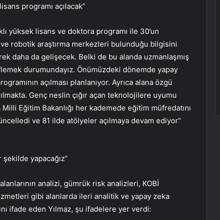
lisans programı açılacak”
klı yüksek lisans ve doktora programı ile 30’un
a ve robotik araştırma merkezleri bulunduğu bilgisini
erek daha da gelişecek. Belki de bu alanda uzmanlaşmış
edeflemek durumundayız. Önümüzdeki dönemde yapay
programının açılması planlanıyor. Ayrıca alana özgü
arılmakta. Genç neslin çığır açan teknolojilere uyumu
 Milli Eğitim Bakanlığı her kademede eğitim müfredatını
ncelledi ve 81 ilde atölyeler açılmaya devam ediyor”
r şekilde yapacağız”
lanlarının analizi, gümrük risk analizleri, KOBİ
metleri gibi alanlarda ileri analitik ve yapay zeka
nı ifade eden Yılmaz, şu ifadelere yer verdi: