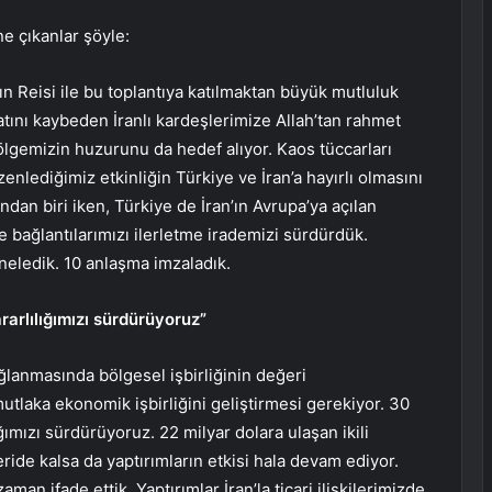
e çıkanlar şöyle:
ın Reisi ile bu toplantıya katılmaktan büyük mutluluk
tını kaybeden İranlı kardeşlerimize Allah’tan rahmet
ölgemizin huzurunu da hedef alıyor. Kaos tüccarları
lediğimiz etkinliğin Türkiye ve İran’a hayırlı olmasını
ndan biri iken, Türkiye de İran’ın Avrupa’ya açılan
re bağlantılarımızı ilerletme irademizi sürdürdük.
yineledik. 10 anlaşma imzaladık.
rarlılığımızı sürdürüyoruz”
ğlanmasında bölgesel işbirliğinin değeri
 mutlaka ekonomik işbirliğini geliştirmesi gerekiyor. 30
ğımızı sürdürüyoruz. 22 milyar dolara ulaşan ikili
eride kalsa da yaptırımların etkisi hala devam ediyor.
aman ifade ettik. Yaptırımlar İran’la ticari ilişkilerimizde