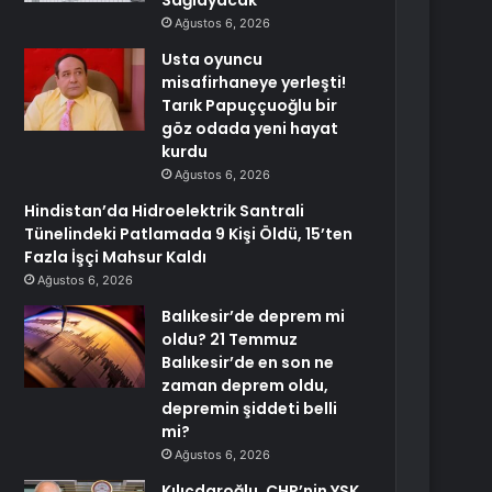
Sağlayacak
Ağustos 6, 2026
Usta oyuncu
misafirhaneye yerleşti!
Tarık Papuççuoğlu bir
göz odada yeni hayat
kurdu
Ağustos 6, 2026
Hindistan’da Hidroelektrik Santrali
Tünelindeki Patlamada 9 Kişi Öldü, 15’ten
Fazla İşçi Mahsur Kaldı
Ağustos 6, 2026
Balıkesir’de deprem mi
oldu? 21 Temmuz
Balıkesir’de en son ne
zaman deprem oldu,
depremin şiddeti belli
mi?
Ağustos 6, 2026
Kılıçdaroğlu, CHP’nin YSK