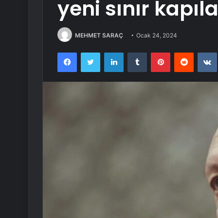
yeni sınır kapı
MEHMET SARAÇ
Ocak 24, 2024
Facebook
Twitter
LinkedIn
Tumblr
Pinterest
Reddit