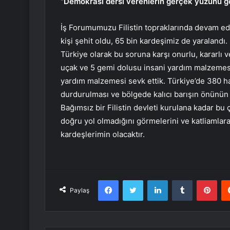
“Demokrasi dersi verenlerin gerçek yüzünü g
İş Forumumuzu Filistin topraklarında devam ede
kişi şehit oldu, 65 bin kardeşimiz de yaraland
Türkiye olarak bu soruna karşı onurlu, kararlı v
uçak ve 5 gemi dolusu insani yardım malzemes
yardım malzemesi sevk ettik. Türkiye’de 380 has
durdurulması ve bölgede kalıcı barışın önünün 
Bağımsız bir Filistin devleti kurulana kadar bu 
doğru yol olmadığını görmelerini ve katliamlara 
kardeşlerimin olacaktır.
Facebook
Twitter
LinkedIn
Tumblr
Pint
Paylaş