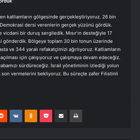
ördük”
n katliamların gölgesinde gerçekleştiriyoruz. 26 bin
ı. Demokrasi dersi verenlerin gerçek yüzünü gördük.
e vicdani bir duruş sergiledik. Mısır’ın desteğiyle 17
i gönderdik. Bölgeye toplam 30 bin tonun üzerinde
ta ve 344 yaralı refakatçimizi ağırlıyoruz. Katliamların
açılması için çalışıyoruz ve çalışmaya devam edeceğiz.
çabamızı sürdüreceğiz. İsrail yönetiminin izlediği yolun
son vermelerini bekliyoruz. Bu süreçte zafer Filistinli
erest
Reddit
VKontakte
Odnoklassniki
Pocket
E-Posta ile paylaş
Yazdır