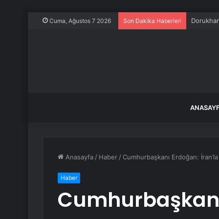
Dorukhan
Cuma, Ağustos 7 2026
Son Dakika Haberleri
ANASAY
Anasayfa
/
Haber
/
Cumhurbaşkanı Erdoğan: İran’la 
Haber
Cumhurbaşkanı 