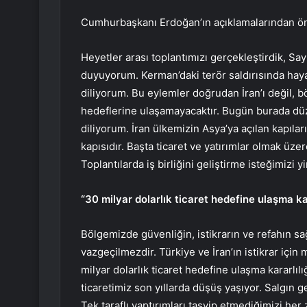
Cumhurbaşkanı Erdoğan’ın açıklamalarından ön
Heyetler arası toplantımızı gerçekleştirdik, Say
duyuyorum. Kerman’daki terör saldırısında haya
diliyorum. Bu eylemler doğrudan İran’ı değil, b
hedeflerine ulaşamayacaktır. Bugün burada düzen
diliyorum. İran ülkemizin Asya’ya açılan kapıları
kapısıdır. Başta ticaret ve yatırımlar olmak üze
Toplantılarda iş birliğini geliştirme isteğimizi 
“30 milyar dolarlık ticaret hedefine ulaşma ka
Bölgemizde güvenliğin, istikrarın ve refahın sa
vazgeçilmezdir. Türkiye ve İran’ın istikrar için
milyar dolarlık ticaret hedefine ulaşma kararlılı
ticaretimiz son yıllarda düşüş yaşıyor. Salgın g
Tek taraflı yaptırımları tasvip etmediğimizi her z