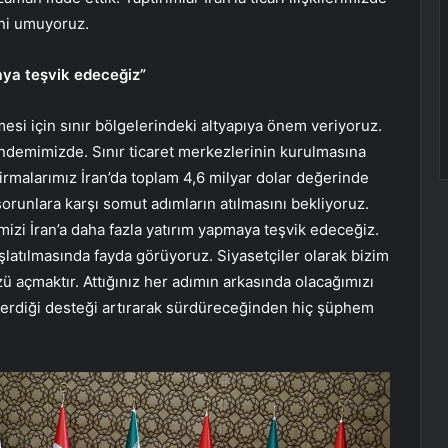
ini umuyoruz.
maya teşvik edeceğiz”
şmesi için sınır bölgelerindeki altyapıya önem veriyoruz.
gündemimizde. Sınır ticaret merkezlerinin kurulmasına
irmalarımız İran’da toplam 4,6 milyar dolar değerinde
sorunlara karşı somut adımların atılmasını bekliyoruz.
izi İran’a daha fazla yatırım yapmaya teşvik edeceğiz.
şlatılmasında fayda görüyoruz. Siyasetçiler olarak bizim
 açmaktır. Attığınız her adımın arkasında olacağımızı
a verdiği desteği artırarak sürdüreceğinden hiç şüphem