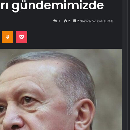
ları gündemimizde
0
2
2 dakika okuma süresi
VKontakte
Odnoklassniki
Pocket