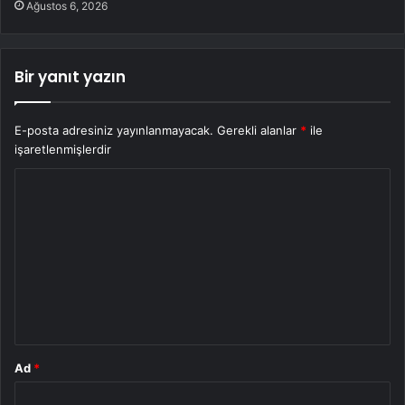
Ağustos 6, 2026
Bir yanıt yazın
E-posta adresiniz yayınlanmayacak.
Gerekli alanlar
*
ile
işaretlenmişlerdir
Y
o
r
u
m
*
Ad
*