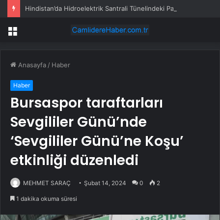
Hindistan’da Hidroelektrik Santrali Tünelindeki Patlamada 9 Kişi Öldü, 15’ten Fazla İşçi Mahsur Kaldı
Menü
Anasayfa
/
Haber
Haber
Bursaspor taraftarları
Sevgililer Günü’nde
‘Sevgililer Günü’ne Koşu’
etkinliği düzenledi
MEHMET SARAÇ
Şubat 14, 2024
0
2
1 dakika okuma süresi