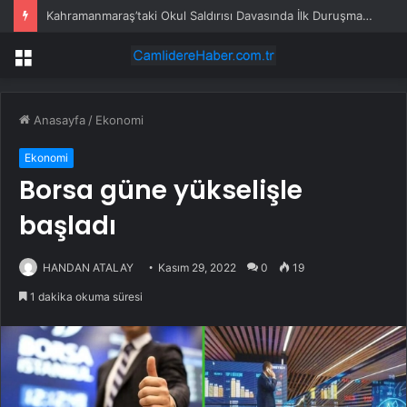
Kahramanmaraş’taki Okul Saldırısı Davasında İlk Duruşma 4 Eylül’de
Menü
Anasayfa
/
Ekonomi
Ekonomi
Borsa güne yükselişle
başladı
HANDAN ATALAY
Kasım 29, 2022
0
19
1 dakika okuma süresi