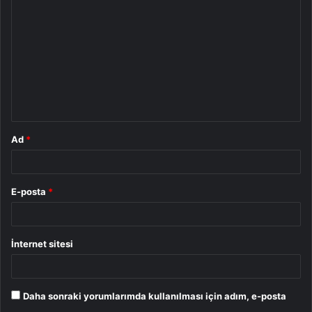
o
r
u
m
*
Ad
*
E-posta
*
İnternet sitesi
Daha sonraki yorumlarımda kullanılması için adım, e-posta