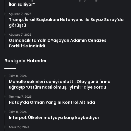
İlan Ediliyor”
Ağustos 7, 2026
Trump, İsrail Başbakanı Netanyahu ile Beyaz Saray’da
görüştü
Ağustos 7, 2026
Osmancık’ta Yalnız Yaşayan Adamın Cenazesi
Forkliftle İndirildi
Rastgele Haberler
Ekim 8, 2024
Mahalle sakinleri caniyi anlattı: Olay günü fırına
uğrayıp ‘Üstüm nasıl olmuş, iyi mi?’ diye sordu
Temmuz 7, 2025
Hatay’da Orman Yangını Kontrol Altında
Ekim 8, 2024
Interpol: Ülkeler mafyaya karşı kaybediyor
Aralık 27, 2024