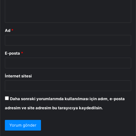
m
*
Ad
*
E-posta
*
İnternet sitesi
Daha sonraki yorumlarımda kullanılması için adım, e-posta
adresim ve site adresim bu tarayıcıya kaydedilsin.