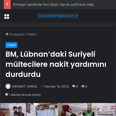
Emniyet şeridinde feci ölüm: Servis şoförüne midibüs çarptı
Menü
Anasayfa
/
Haber
Haber
BM, Lübnan’daki Suriyeli
mültecilere nakit yardımını
durdurdu
MEHMET SARAÇ
Haziran 18, 2023
0
8
1 dakika okuma süresi