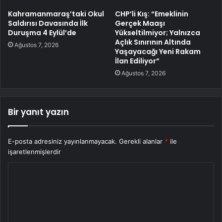
Kahramanmaraş’taki Okul
CHP’li Kış: “Emeklinin
Saldırısı Davasında İlk
Gerçek Maaşı
Duruşma 4 Eylül’de
Yükseltilmiyor; Yalnızca
Açlık Sınırının Altında
Ağustos 7, 2026
Yaşayacağı Yeni Rakam
İlan Ediliyor”
Ağustos 7, 2026
Bir yanıt yazın
E-posta adresiniz yayınlanmayacak.
Gerekli alanlar
*
ile
işaretlenmişlerdir
Y
o
r
u