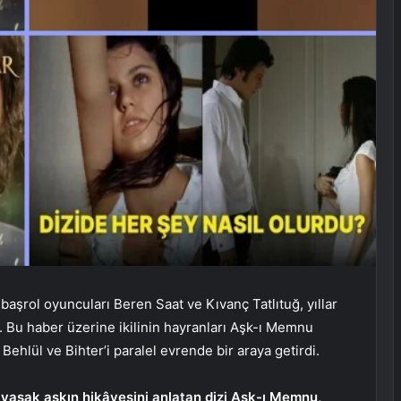
şrol oyuncuları Beren Saat ve Kıvanç Tatlıtuğ, yıllar
i. Bu haber üzerine ikilinin hayranları Aşk-ı Memnu
Behlül ve Bihter’i paralel evrende bir araya getirdi.
e yasak aşkın hikâyesini anlatan dizi Aşk-ı Memnu,