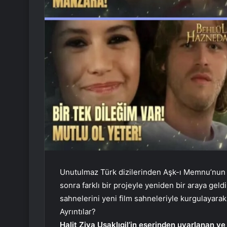
Unutulmaz Türk dizilerinden Aşk-ı Memnu’nun ba
sonra farklı bir projeyle yeniden bir araya geld
sahnelerini yeni film sahneleriyle kurgulayarak 
Ayrıntılar?
Halit Ziya Uşaklıgil’in eserinden uyarlanan v