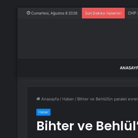
CHP ş
Cumartesi, Ağustos 8 2026
Son Dakika Haberleri
ANASAY
Anasayfa
/
Haber
/
Bihter ve Behlül’ün paralel evre
Haber
Bihter ve Behlül