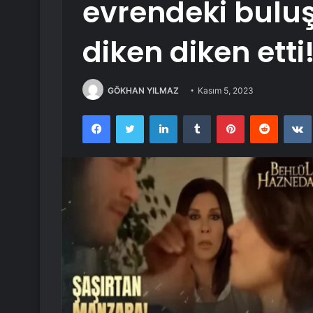
evrendeki buluş
diken diken etti
GÖKHAN YILMAZ
Kasım 5, 2023
Facebook
Twitter
LinkedIn
Tumblr
Pinterest
Reddit