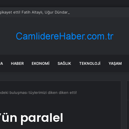
ikayet etti! Fatih Altaylı, Uğur Dündar ve Timur Soykan ifadeye çağırıldı
FA
HABER
EKONOMI
SAĞLIK
TEKNOLOJI
YAŞAM
ndeki buluşması tüylerimizi diken diken etti!
’ün paralel