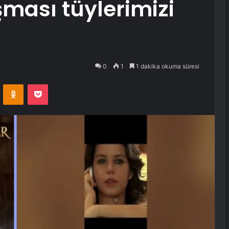
ması tüylerimizi
!
0
1
1 dakika okuma süresi
VKontakte
Odnoklassniki
Pocket