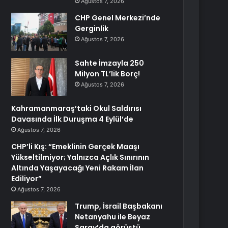
Ağustos 7, 2026
CHP Genel Merkezi’nde
Gerginlik
Ağustos 7, 2026
Sahte İmzayla 250
Milyon TL’lik Borç!
Ağustos 7, 2026
Kahramanmaraş’taki Okul Saldırısı
Davasında İlk Duruşma 4 Eylül’de
Ağustos 7, 2026
CHP’li Kış: “Emeklinin Gerçek Maaşı
Yükseltilmiyor; Yalnızca Açlık Sınırının
Altında Yaşayacağı Yeni Rakam İlan
Ediliyor”
Ağustos 7, 2026
Trump, İsrail Başbakanı
Netanyahu ile Beyaz
Saray’da görüştü