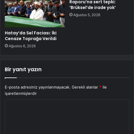
Raporu’na sert tepki:
‘Brüksel’de irade yok’
Ağustos 5, 2026
Hatay’da Sel Faciası: İki
Cenaze Toprağa Verildi
Ağustos 6, 2026
Bir yanıt yazın
E-posta adresiniz yayınlanmayacak.
Gerekli alanlar
*
ile
işaretlenmişlerdir
Y
o
r
u