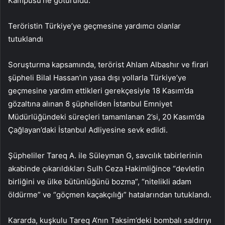
Kampüsü’ne götürüldü.
Teröristin Türkiye’ye geçmesine yardımcı olanlar
tutuklandı
Soruşturma kapsamında, terörist Ahlam Albashır ve firari
şüpheli Bilal Hassan’ın yasa dışı yollarla Türkiye’ye
geçmesine yardım ettikleri gerekçesiyle 18 Kasım’da
gözaltına alınan 8 şüpheliden İstanbul Emniyet
Müdürlüğündeki süreçleri tamamlanan 2’si, 20 Kasım’da
Çağlayan’daki İstanbul Adliyesine sevk edildi.
Şüpheliler Tareq A. ile Süleyman G, savcılık tabirlerinin
akabinde çıkarıldıkları Sulh Ceza Hakimliğince “devletin
birliğini ve ülke bütünlüğünü bozma”, “nitelikli adam
öldürme” ve “göçmen kaçakçılığı” hatalarından tutuklandı.
Kararda, kuşkulu Tareq A’nın Taksim’deki bombalı saldırıyı