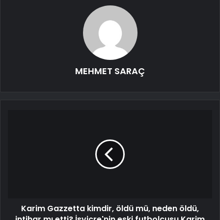
MEHMET SARAÇ
Karim Gazzetta kimdir, öldü mü, neden öldü,
intihar mı etti? İsviçre'nin eski futbolcusu Karim