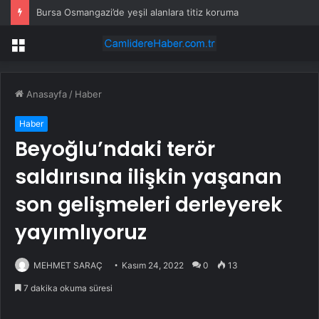
Bursa Osmangazi’de yeşil alanlara titiz koruma
Menü
Anasayfa
/
Haber
Haber
Beyoğlu’ndaki terör
saldırısına ilişkin yaşanan
son gelişmeleri derleyerek
yayımlıyoruz
MEHMET SARAÇ
Kasım 24, 2022
0
13
7 dakika okuma süresi