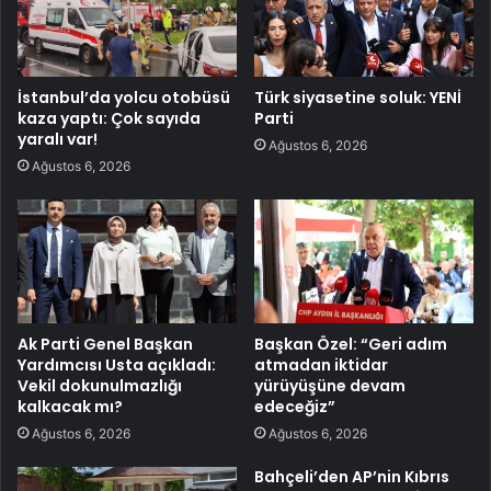
İstanbul’da yolcu otobüsü
Türk siyasetine soluk: YENİ
kaza yaptı: Çok sayıda
Parti
yaralı var!
Ağustos 6, 2026
Ağustos 6, 2026
Ak Parti Genel Başkan
Başkan Özel: “Geri adım
Yardımcısı Usta açıkladı:
atmadan iktidar
Vekil dokunulmazlığı
yürüyüşüne devam
kalkacak mı?
edeceğiz”
Ağustos 6, 2026
Ağustos 6, 2026
Bahçeli’den AP’nin Kıbrıs