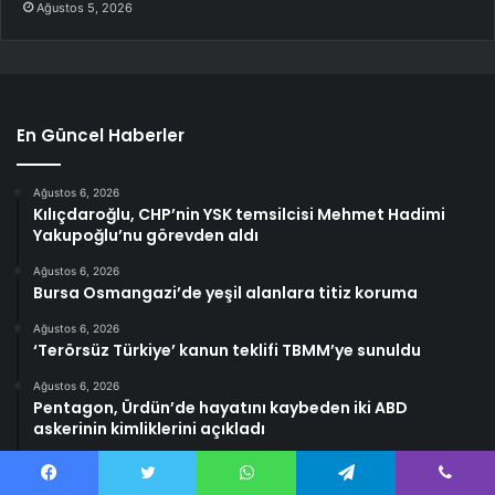
Ağustos 5, 2026
En Güncel Haberler
Ağustos 6, 2026
Kılıçdaroğlu, CHP’nin YSK temsilcisi Mehmet Hadimi
Yakupoğlu’nu görevden aldı
Ağustos 6, 2026
Bursa Osmangazi’de yeşil alanlara titiz koruma
Ağustos 6, 2026
‘Terörsüz Türkiye’ kanun teklifi TBMM’ye sunuldu
Ağustos 6, 2026
Pentagon, Ürdün’de hayatını kaybeden iki ABD
askerinin kimliklerini açıkladı
Ağustos 6, 2026
Starlink 12 milyon aboneyi geçti: Gigabit hız sunacak
Facebook
Twitter
WhatsApp
Telegram
Viber