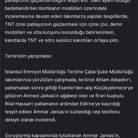
patlayıcının güçlendirildiğini tespit etti. Vakit ayarlı olduğu
bedellendirilen bombanın modülleri üzerindeki
incelemesine devam eden takımlarca yapılan tespitlerde,
TNT cinsi patlayıcının güçlenmesi için içine çivi, demir
modülleri ve olta kurşunu konulduğu belirlenirken,
kanıtlarda TNT ve nitro selüloz kalıntıları ortaya çıktı.
Teröristin yazışmaları
İstanbul Emniyet Müdürlüğü Terörle Çaba Şube Müdürlüğü
takımlarınca yürütülen çalışmada, terörist Ahlam Albashır’ı,
patlamadan sonra gittiği Esenler’den alıp Küçükçekmece’ye
götüren Ahmed Jarkas’ın ağabeyi olan ve firari kuşkulu
Bilal Hassan’ı patlamanın ardından Edirne’ye kaçırdığı
tespit edilen Ammar Jarkas’ın kullandığı cep telefonu
detaylı olarak incelendi.
Soruşturma kapsamında tutuklanan Ammar Jarkas’ın,