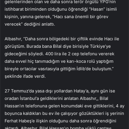
gelenlerinden olan ve daha sonra terör örgütü YPG’nin
istihbarat biriminden olduğunu öğrendiği “Hasan” isimli
kişinin, yanına gelerek, “Hacı sana önemli bir görev
verecek” dediğini anlattı.
Albashır, “Daha sonra bölgedeki bir çiftlik evinde Hacı ile
görüştüm. Burada bana Bilal diye birisiyle Türkiye’ye
gideceğimi söyledi. 400 lira ile 2 cep telefonu vererek
daha evvel hiç tanımadığım ve karı-koca rolü yaptığım
bireyle ortacılar vasıtasıyla gittiğim İdlib’de buluştum.”
şeklinde ifade verdi.
27 Temmuz’da yasa dışı yollardan Hatay’a, aynı gün ise
oradan İstanbul’a geldiklerini anlatan Albashır,, Bilal
Hassan’ın telefonuna gelen konumdaki eve gittiklerini, 4 ay
boyunca kaldıkları bu ev ile çalışıyor gözüktükleri iş yerinin
Ferhat Habeş’e ilişkin olduğunu daha sonra öğrendiğini
aktardı. Albashır, Bilal Hassan’ın bomba yüklü çantayı