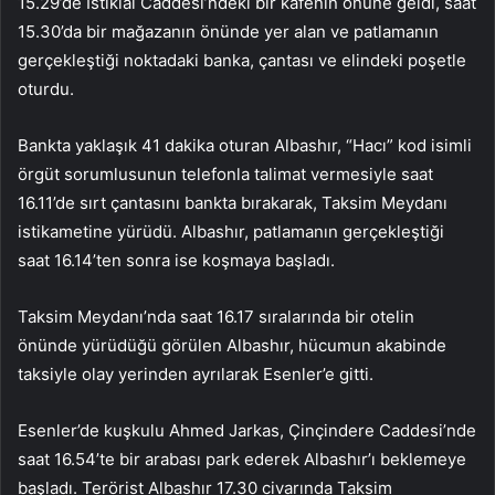
15.29’de İstiklal Caddesi’ndeki bir kafenin önüne geldi, saat
15.30’da bir mağazanın önünde yer alan ve patlamanın
gerçekleştiği noktadaki banka, çantası ve elindeki poşetle
oturdu.
Bankta yaklaşık 41 dakika oturan Albashır, “Hacı” kod isimli
örgüt sorumlusunun telefonla talimat vermesiyle saat
16.11’de sırt çantasını bankta bırakarak, Taksim Meydanı
istikametine yürüdü. Albashır, patlamanın gerçekleştiği
saat 16.14’ten sonra ise koşmaya başladı.
Taksim Meydanı’nda saat 16.17 sıralarında bir otelin
önünde yürüdüğü görülen Albashır, hücumun akabinde
taksiyle olay yerinden ayrılarak Esenler’e gitti.
Esenler’de kuşkulu Ahmed Jarkas, Çinçindere Caddesi’nde
saat 16.54’te bir arabası park ederek Albashır’ı beklemeye
başladı. Terörist Albashır 17.30 civarında Taksim