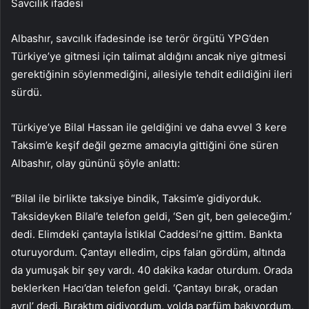
Savcılık ifadesi
Albashır, savcılık ifadesinde ise terör örgütü YPG’den
Türkiye’ye gitmesi için talimat aldığını ancak niye gitmesi
gerektiğinin söylenmediğini, ailesiyle tehdit edildiğini ileri
sürdü.
Türkiye’ye Bilal Hassan ile geldiğini ve daha evvel 3 kere
Taksim’e keşif değil gezme amacıyla gittiğini öne süren
Albashır, olay gününü şöyle anlattı:
“Bilal ile birlikte taksiye bindik, Taksim’e gidiyorduk.
Taksideyken Bilal’e telefon geldi, ‘Sen git, ben geleceğim.’
dedi. Elimdeki çantayla İstiklal Caddesi’ne gittim. Bankta
oturuyordum. Çantayı elledim, cips falan gördüm, altında
da yumuşak bir şey vardı. 40 dakika kadar oturdum. Orada
beklerken Hacı’dan telefon geldi. ‘Çantayı bırak, oradan
ayrıl’ dedi. Bıraktım gidiyordum, yolda parfüm bakıyordum,