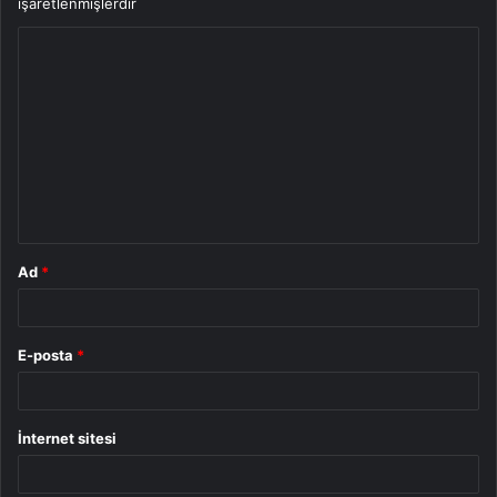
işaretlenmişlerdir
Y
o
r
u
m
*
Ad
*
E-posta
*
İnternet sitesi