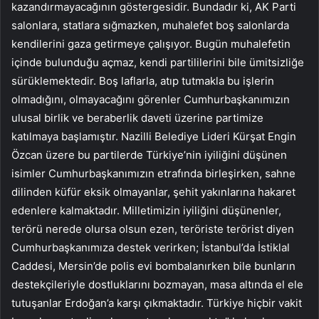
kazandırmayacağının göstergesidir. Bundadır ki, AK Parti
salonlara, statlara sığmazken, muhalefet boş salonlarda
kendilerini gaza getirmeye çalışıyor. Bugün muhalefetin
içinde bulunduğu açmaz, kendi partililerini bile ümitsizliğe
sürüklemektedir. Boş laflarla, atıp tutmakla bu işlerin
olmadığını, olmayacağını görenler Cumhurbaşkanımızın
ulusal birlik ve beraberlik daveti üzerine partimize
katılmaya başlamıştır. Nazilli Belediye Lideri Kürşat Engin
Özcan üzere bu partilerde Türkiye’nin iyiliğini düşünen
isimler Cumhurbaşkanımızın etrafında birleşirken, sahne
dilinden küfür eksik olmayanlar, şehit yakınlarına hakaret
edenlere kalmaktadır. Milletimizin iyiliğini düşünenler,
terörü nerede olursa olsun ezen, teröriste terörist diyen
Cumhurbaşkanımıza destek verirken; İstanbul’da İstiklal
Caddesi, Mersin’de polis evi bombalanırken bile bunların
destekçileriyle dostluklarını bozmayan, masa altında el ele
tutuşanlar Erdoğan’a karşı çıkmaktadır. Türkiye hiçbir vakit