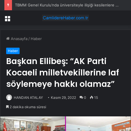
TBMM Genel Kurulu’nda üniversiteyle ilişiği kesilenlere dönüş hakkı sağlayan “öğrenci affı” maddesi kabul edildi
Menü
Anasayfa
/
Haber
Haber
Başkan Ellibeş: “AK Parti
Kocaeli milletvekillerine laf
söylemeye hakkı olamaz”
HANDAN ATALAY
Kasım 29, 2022
0
15
2 dakika okuma süresi